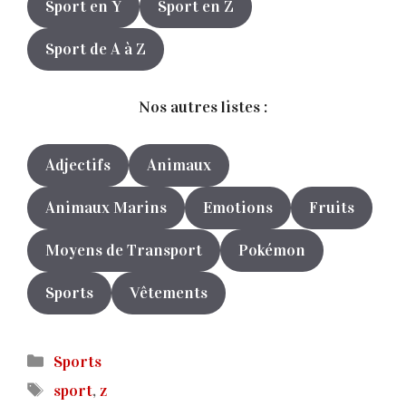
Sport en Y
Sport en Z
Sport de A à Z
Nos autres listes :
Adjectifs
Animaux
Animaux Marins
Emotions
Fruits
Moyens de Transport
Pokémon
Sports
Vêtements
Catégories
Sports
Étiquettes
sport
,
z