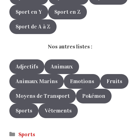
Sport en Y
Sport en Z
Sport de A à Z
Nos autres listes :
Adjectifs
Animaux
Animaux Marins
Emotions
Fruits
Moyens de Transport
Pokémon
Sports
Vêtements
Catégories
Sports