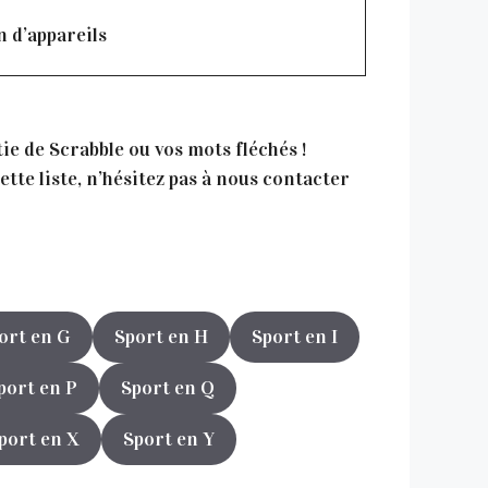
n d’appareils
tie de Scrabble ou vos mots fléchés !
tte liste, n’hésitez pas à nous contacter
ort en G
Sport en H
Sport en I
port en P
Sport en Q
port en X
Sport en Y