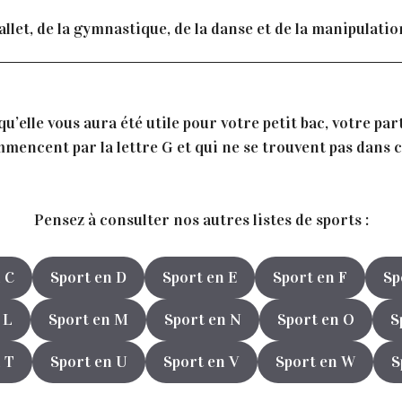
allet, de la gymnastique, de la danse et de la manipulatio
’elle vous aura été utile pour votre petit bac, votre par
mencent par la lettre G et qui ne se trouvent pas dans ce
Pensez à consulter nos autres listes de sports :
 C
Sport en D
Sport en E
Sport en F
Sp
 L
Sport en M
Sport en N
Sport en O
S
 T
Sport en U
Sport en V
Sport en W
S