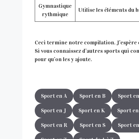
Gymnastique
Utilise les éléments du b
rythmique
Ceci termine notre compilation. J’espère qu
Si vous connaissez d’autres sports qui com
pour qu’on les y ajoute.
Sport en A
Sport en B
Sport en
Sport en J
Sport en K
Sport en
Sport en R
Sport en S
Sport en