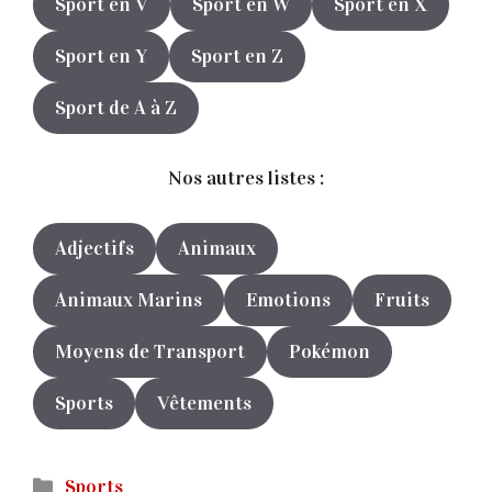
Sport en V
Sport en W
Sport en X
Sport en Y
Sport en Z
Sport de A à Z
Nos autres listes :
Adjectifs
Animaux
Animaux Marins
Emotions
Fruits
Moyens de Transport
Pokémon
Sports
Vêtements
Catégories
Sports