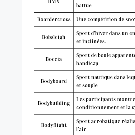
BMX
battue
Boardercross
Une compétition de snow
Sport d’hiver dans un en
Bobsleigh
et inclinées.
Sport de boule apparenté
Boccia
handicap
Sport nautique dans lequ
Bodyboard
et souple
Les participants montren
Bodybuilding
conditionnement et la s
Sport acrobatique réali
Bodyflight
l’air