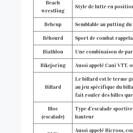
Beach
Style de lutte en positio
wrestling
Behcup
Semblable au putting du 
Béhourd
Sport de combat rappela
Biathlon
Une combinaison de parco
Bikejoring
Aussi appelé Cani VTT, o
Le billard est le terme 
Billard
au jeu spécifique du bill
fait rouler des billes qu
Bloc
Type d’escalade sportiv
(escalade)
hauteur
Aussi appelé Bicross, co