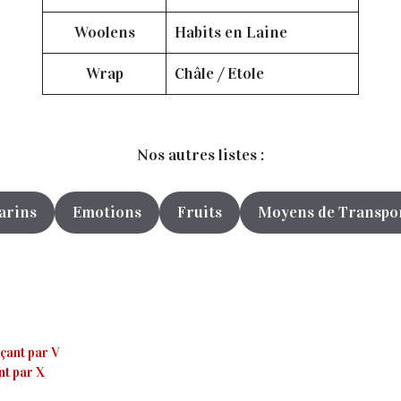
Woolens
Habits en Laine
Wrap
Châle / Etole
Nos autres listes :
arins
Emotions
Fruits
Moyens de Transpo
çant par V
nt par X