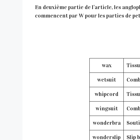
En deuxième partie de l’article, les anglop
commencent par W pour les parties de petit
wax
Tissu
wetsuit
Comb
whipcord
Tissu
wingsuit
Combi
wonderbra
Sout
wonderslip
Slip 