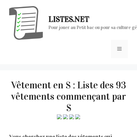
Aller
au
LISTES.NET
contenu
Pour jouer au Petit bac ou pour sa culture g
Menu
Vêtement en S : Liste des 93
vêtements commençant par
S
Vous cherchez une liste des vêtements qui