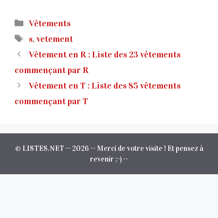
Catégories
Vêtements
Étiquettes
s
,
vetement
Vêtement en R : Liste des 23 vêtements
commençant par R
Vêtement en T : Liste des 85 vêtements
commençant par T
© LISTES.NET -- 2026 -- Merci de votre visite ! Et pensez à
revenir ;-) --