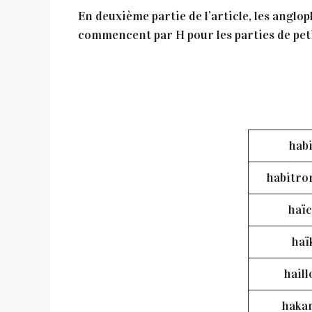
En deuxième partie de l’article, les anglop
commencent par H pour les parties de petit
habi
habitro
haï
haï
haill
haka