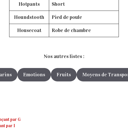
Hotpants
Short
Houndstooth
Pied de poule
Housecoat
Robe de chambre
Nos autres listes :
arins
Emotions
Fruits
Moyens de Transpo
nçant par G
nt par I