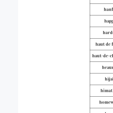
han
hap
hard
haut de
haut-de-c
heau
hija
himat
homew