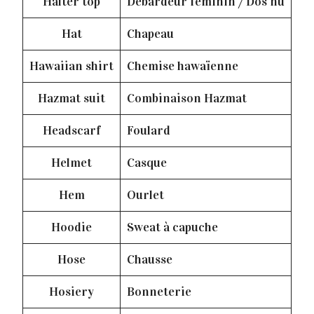
Halter top
Débardeur féminin / Dos nu
Hat
Chapeau
Hawaiian shirt
Chemise hawaïenne
Hazmat suit
Combinaison Hazmat
Headscarf
Foulard
Helmet
Casque
Hem
Ourlet
Hoodie
Sweat à capuche
Hose
Chausse
Hosiery
Bonneterie