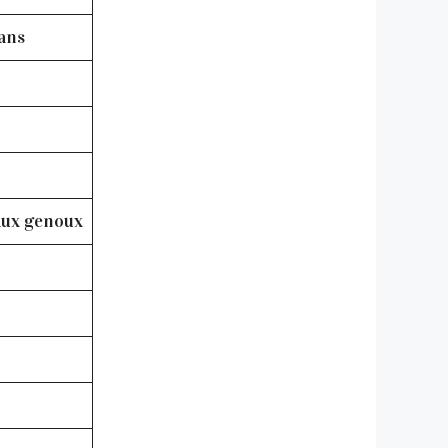
ans
aux genoux