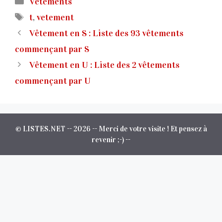
Vêtements
Étiquettes
t
,
vetement
Vêtement en S : Liste des 93 vêtements
commençant par S
Vêtement en U : Liste des 2 vêtements
commençant par U
© LISTES.NET -- 2026 -- Merci de votre visite ! Et pensez à
revenir ;-) --