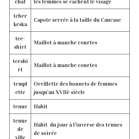
chaf
les femmes se cachent le visage
tcher
Capote serrée à la taille du Caucase
keska
tee-
Maillot à manche courtes
shirt
teeshi
Maillot à manche courtes
rt
templ
Oreillette des bonnets de femmes
ette
jusqu’au XVIIè siècle
tenue
Habit
tenue
Habit du jour à l’inverse des tenues
de
de soirée
ville