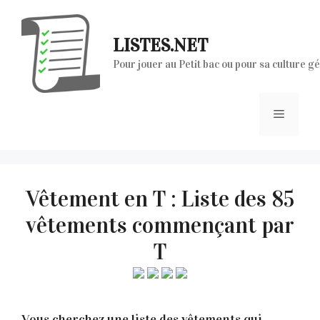
Aller
au
LISTES.NET
contenu
Pour jouer au Petit bac ou pour sa culture g
Menu
Vêtement en T : Liste des 85
vêtements commençant par
T
Vous cherchez une liste des vêtements qui