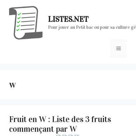
Aller
au
LISTES.NET
contenu
Pour jouer au Petit bac ou pour sa culture g
Menu
w
Fruit en W : Liste des 3 fruits
commençant par W