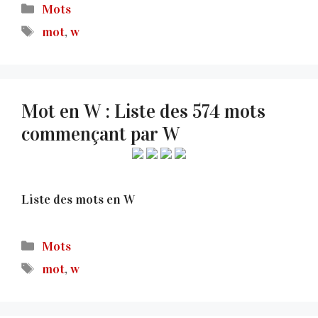
Catégories
Mots
Étiquettes
mot
,
w
Mot en W : Liste des 574 mots
commençant par W
Liste des mots en W
Catégories
Mots
Étiquettes
mot
,
w