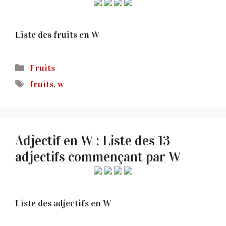
Liste des fruits en W
Catégories
Fruits
Étiquettes
fruits
,
w
Adjectif en W : Liste des 13
adjectifs commençant par W
Liste des adjectifs en W