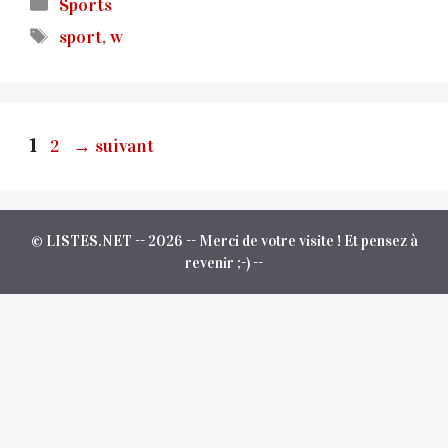
Catégories
Sports
Étiquettes
sport
,
w
Page
Page
1
2
→
suivant
© LISTES.NET -- 2026 -- Merci de votre visite ! Et pensez à
revenir ;-) --