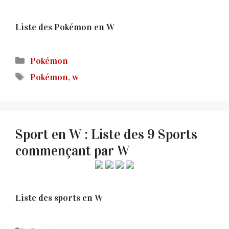
Liste des Pokémon en W
Catégories
Pokémon
Étiquettes
Pokémon
,
w
Sport en W : Liste des 9 Sports
commençant par W
Liste des sports en W