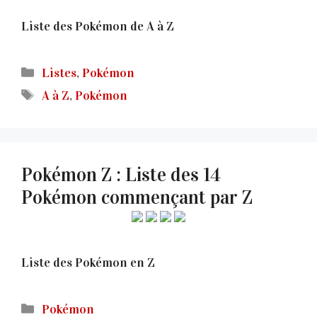
Liste des Pokémon de A à Z
Catégories
Listes
,
Pokémon
Étiquettes
A à Z
,
Pokémon
Pokémon Z : Liste des 14
Pokémon commençant par Z
Liste des Pokémon en Z
Catégories
Pokémon