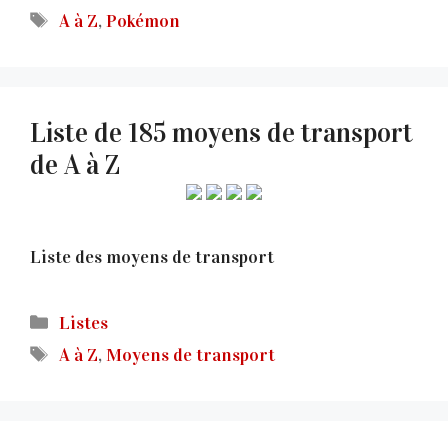
Étiquettes
A à Z
,
Pokémon
Liste de 185 moyens de transport
de A à Z
Liste des moyens de transport
Catégories
Listes
Étiquettes
A à Z
,
Moyens de transport