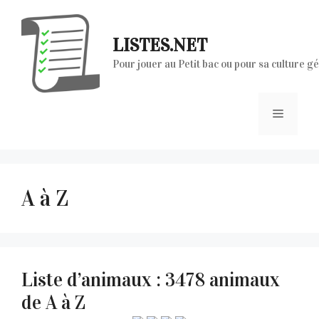
Aller
au
LISTES.NET
contenu
Pour jouer au Petit bac ou pour sa culture g
Menu
A à Z
Liste d’animaux : 3478 animaux
de A à Z