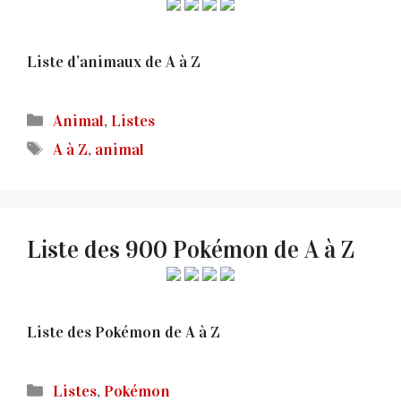
Liste d’animaux de A à Z
Catégories
Animal
,
Listes
Étiquettes
A à Z
,
animal
Liste des 900 Pokémon de A à Z
Liste des Pokémon de A à Z
Catégories
Listes
,
Pokémon