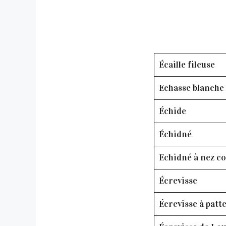
Écaille fileuse
Echasse blanche
Échide
Échidné
Echidné à nez c
Écrevisse
Écrevisse à patt