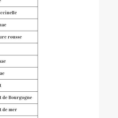
e
ccinelle
nae
ure rousse
nae
ae
t
t de Bourgogne
t de mer