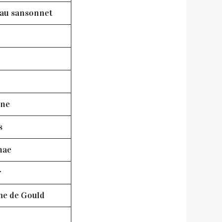
au sansonnet
ine
s
nae
r
me de Gould