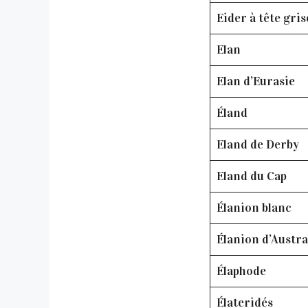
Eider à tête gris
Elan
Elan d’Eurasie
Éland
Eland de Derby
Eland du Cap
Élanion blanc
Élanion d’Austra
Élaphode
Élateridés