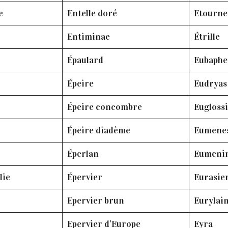
e
Entelle doré
Etourne
Entiminae
Étrille
Épaulard
Eubaphe
Épeire
Eudryas
Épeire concombre
Eugloss
Épeire diadème
Eumene
Éperlan
Eumeni
lie
Épervier
Eurasie
Epervier brun
Eurylai
Epervier d’Europe
Eyra