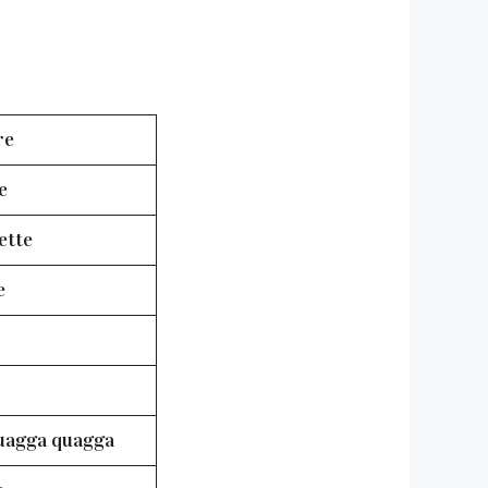
re
e
ette
e
uagga quagga