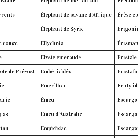
isiane
Eléphant de mer du sud
Erebida
rrents
Éléphant de savane d’Afrique
Érèse co
Éléphant de Syrie
Erigoni
e rouge
Ellychnia
Érismat
e
Élysie émeraude
Éristale
ole de Prévost
Embérizidés
Eristali
ie
Émerillon
Erotylid
arie
Émeu
Escargo
glas
Emeu d’Australie
Escargo
atan
Empididae
Escargo