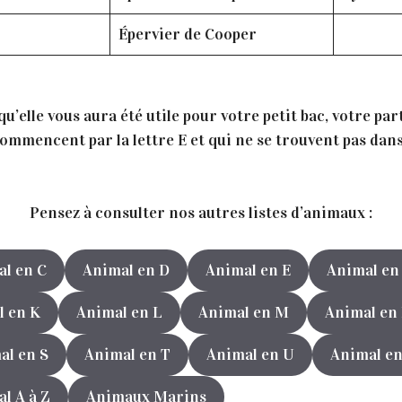
Épervier de Cooper
’elle vous aura été utile pour votre petit bac, votre par
mmencent par la lettre E et qui ne se trouvent pas dans 
Pensez à consulter nos autres listes d’animaux :
l en C
Animal en D
Animal en E
Animal en
l en K
Animal en L
Animal en M
Animal en
al en S
Animal en T
Animal en U
Animal en
l A à Z
Animaux Marins