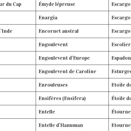
ur du Cap
Émyde lépreuse
Escargot
Enargia
Escargot
’Inde
Encornet austral
Escargot
Engoulevent
Escolier
Engoulevent d’Europe
Espadon
Engoulevent de Caroline
Esturge
Enrouleuses
Etoile d
Ensifères (Ensifera)
Étoile d
Entelle
Étourne
Entelle d’Hanuman
Etourne