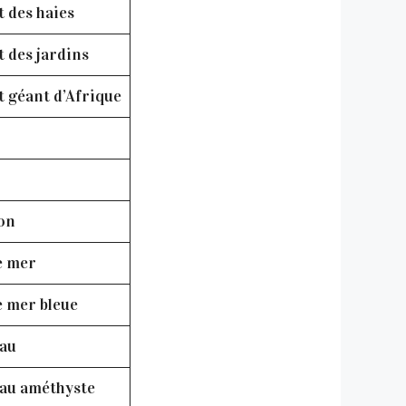
 des haies
 des jardins
 géant d’Afrique
on
e mer
e mer bleue
au
au améthyste