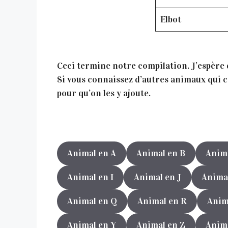
Elbot
Ceci termine notre compilation. J’espère qu
Si vous connaissez d’autres animaux qui co
pour qu’on les y ajoute.
Animal en A
Animal en B
Anima
Animal en I
Animal en J
Anima
Animal en Q
Animal en R
Anim
Animal en Y
Animal en Z
Anima