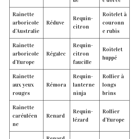
Rainette
Roitelet à
Requin-
arboricole
Réduve
couronn
citron
d’Australie
e rubis
Rainette
Requin-
Roitelet
arboricole
Régalec
citron
huppé
d’Europe
faucille
Rainette
Requin-
Rollier à
aux yeux
Rémora
lanterne
longs
rouges
ninja
brins
Rainette
Requin-
Rollier
caréuléen
Renard
lézard
d’Europe
ne
Renard