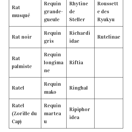
Requin
Rhytine
Roussett
Rat
grande-
de
e des
musqué
gueule
Steller
Ryukyu
Requin
Richardi
Rat noir
Rutelinae
gris
idae
Requin
Rat
longima
Riftia
palmiste
ne
Requin
Ratel
Ringhal
mako
Ratel
Requin
Ripiphor
(Zorille du
martea
idea
Cap)
u