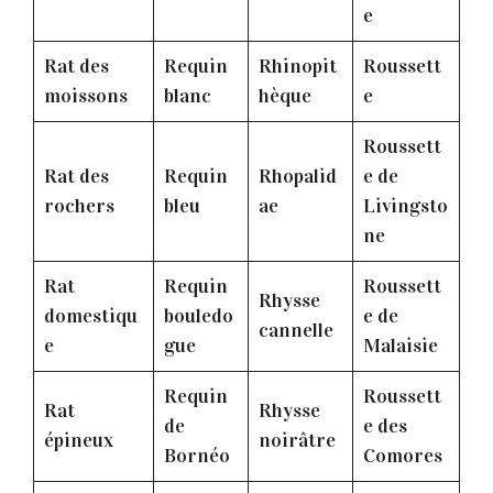
e
Rat des
Requin
Rhinopit
Roussett
moissons
blanc
hèque
e
Roussett
Rat des
Requin
Rhopalid
e de
rochers
bleu
ae
Livingsto
ne
Rat
Requin
Roussett
Rhysse
domestiqu
bouledo
e de
cannelle
e
gue
Malaisie
Requin
Roussett
Rat
Rhysse
de
e des
épineux
noirâtre
Bornéo
Comores