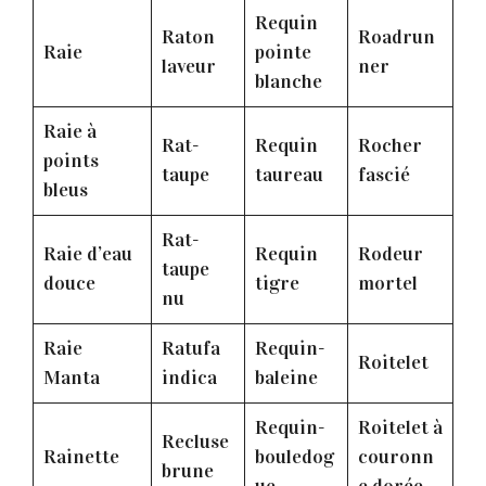
Requin
Raton
Roadrun
Raie
pointe
laveur
ner
blanche
Raie à
Rat-
Requin
Rocher
points
taupe
taureau
fascié
bleus
Rat-
Raie d’eau
Requin
Rodeur
taupe
douce
tigre
mortel
nu
Raie
Ratufa
Requin-
Roitelet
Manta
indica
baleine
Requin-
Roitelet à
Recluse
Rainette
bouledog
couronn
brune
ue
e dorée