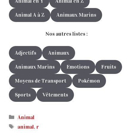
Animal en Y
Animal en Z
Animal A à Z
Animaux Marins
Nos autres listes :
Adjectifs
Animaux
Animaux Marins
Emotions
Fruits
Moyens de Transport
Pokémon
Sports
Vêtements
Catégories
Animal
Étiquettes
animal
,
r