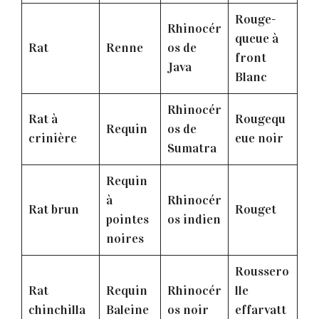
Rouge-
Rhinocér
queue à
Rat
Renne
os de
front
Java
Blanc
Rhinocér
Rat à
Rougequ
Requin
os de
crinière
eue noir
Sumatra
Requin
à
Rhinocér
Rat brun
Rouget
pointes
os indien
noires
Roussero
Rat
Requin
Rhinocér
lle
chinchilla
Baleine
os noir
effarvatt