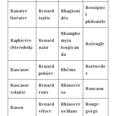
Rossigno
Ranatre
Renard
Rhagioni
l
linéaire
isatis
dés
philomèle
Rhampho
Raphicère
Renard
myia
Rotengle
(Steenbok)
nain
longicau
da
Renard
Rottweile
Rascasse
Rhésus
polaire
r
Rascasse
Renard
Rhinocér
Roucaou
volante
roux
os
Renard
Rhinocér
Rouge-
Rason
véloce
os blanc
gorge