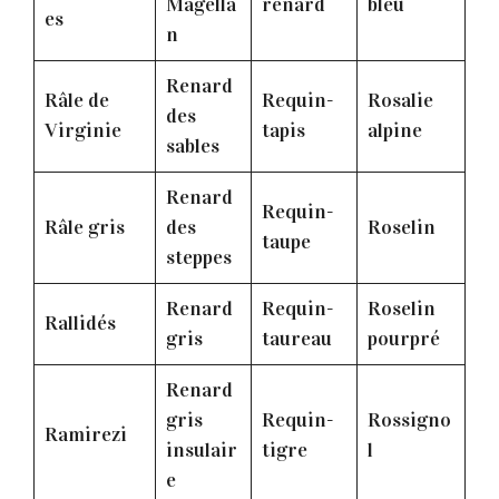
Magella
renard
bleu
es
n
Renard
Râle de
Requin-
Rosalie
des
Virginie
tapis
alpine
sables
Renard
Requin-
Râle gris
des
Roselin
taupe
steppes
Renard
Requin-
Roselin
Rallidés
gris
taureau
pourpré
Renard
gris
Requin-
Rossigno
Ramirezi
insulair
tigre
l
e