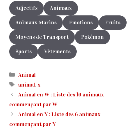
Adjectifs
Animaux
Animaux Marins
Emotions
Fruits
Moyens de Transport
Pokémon
Sports
Vêtements
Catégories
Animal
Étiquettes
animal
,
x
Animal en W : Liste des 16 animaux
commençant par W
Animal en Y : Liste des 6 animaux
commençant par Y