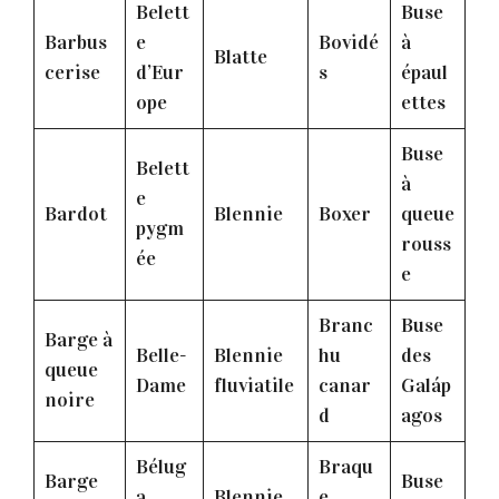
Belett
Buse
Barbus
e
Bovidé
à
Blatte
cerise
d’Eur
s
épaul
ope
ettes
Buse
Belett
à
e
Bardot
Blennie
Boxer
queue
pygm
rouss
ée
e
Branc
Buse
Barge à
Belle-
Blennie
hu
des
queue
Dame
fluviatile
canar
Galáp
noire
d
agos
Bélug
Braqu
Barge
Buse
a
Blennie
e