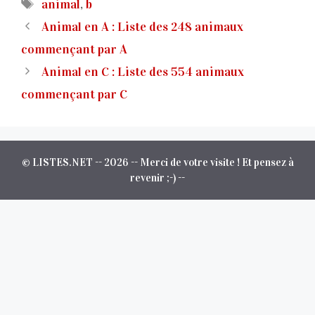
Étiquettes
animal
,
b
Animal en A : Liste des 248 animaux
commençant par A
Animal en C : Liste des 554 animaux
commençant par C
© LISTES.NET -- 2026 -- Merci de votre visite ! Et pensez à
revenir ;-) --