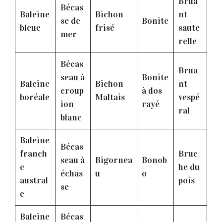
Brua
Bécas
Baleine
Bichon
nt
se de
Bonite
bleue
frisé
saute
mer
relle
Bécas
Brua
seau à
Bonite
Baleine
Bichon
nt
croup
à dos
boréale
Maltais
vespé
ion
rayé
ral
blanc
Baleine
Bécas
franch
Bruc
seau à
Bigornea
Bonob
e
he du
échas
u
o
austral
pois
se
e
Baleine
Bécas