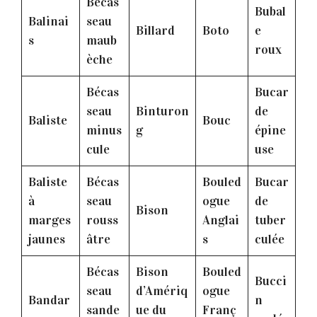
Bécas
Bubal
Balinai
seau
Billard
Boto
e
s
maub
roux
èche
Bécas
Bucar
seau
Binturon
de
Baliste
Bouc
minus
g
épine
cule
use
Baliste
Bécas
Bouled
Bucar
à
seau
ogue
de
Bison
marges
rouss
Anglai
tuber
jaunes
âtre
s
culée
Bécas
Bison
Bouled
Bucci
seau
d’Amériq
ogue
Bandar
n
sande
ue du
Franç