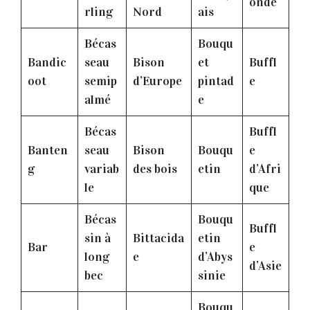
ondé
rling
Nord
ais
Bécas
Bouqu
Bandic
seau
Bison
et
Buffl
oot
semip
d’Europe
pintad
e
almé
e
Bécas
Buffl
Banten
seau
Bison
Bouqu
e
g
variab
des bois
etin
d’Afri
le
que
Bécas
Bouqu
Buffl
sin à
Bittacida
etin
Bar
e
long
e
d’Abys
d’Asie
bec
sinie
Bouqu