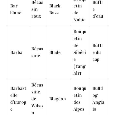
Bécas
Buffl
Bar
Black-
etin
sin
e
blanc
Bass
de
roux
d’eau
Nubie
Bouqu
etin
de
Buffl
Bécas
Barba
Blade
Sibéri
e du
sine
e
cap
(Yang
hir)
Bécas
Barbast
Bouqu
Bulld
sine
elle
etin
og
de
Blageon
d’Europ
des
Angla
Wilso
e
Alpes
is
n