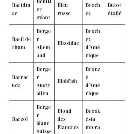
Béniti
Baridin
Bleu
Broch
Butor
er
ae
russe
et
étoilé
géant
Berge
Broch
Baril de
r
et
Blissidae
rhum
Allem
d’Amé
and
rique
Berge
Bronz
Barrac
r
é
Blobfish
uda
Austr
d’Amé
alien
rique
Berge
Blond
Brook
r
Barzoï
des
esia
blanc
Flandres
micra
Suisse