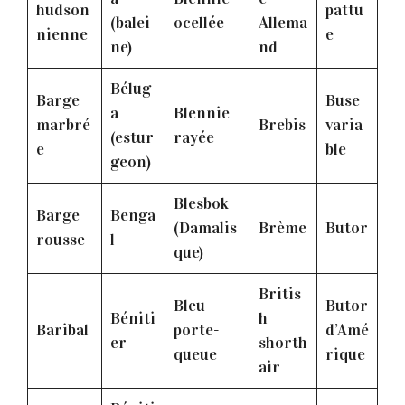
hudson
pattu
(balei
ocellée
Allema
nienne
e
ne)
nd
Bélug
Barge
Buse
a
Blennie
marbré
Brebis
varia
(estur
rayée
e
ble
geon)
Blesbok
Barge
Benga
(Damalis
Brème
Butor
rousse
l
que)
Britis
Bleu
Butor
Béniti
h
Baribal
porte-
d’Amé
er
shorth
queue
rique
air