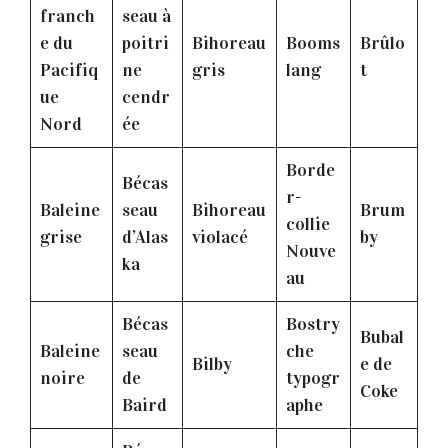
franch
seau à
e du
poitri
Bihoreau
Booms
Brûlo
Pacifiq
ne
gris
lang
t
ue
cendr
Nord
ée
Borde
Bécas
r-
Baleine
seau
Bihoreau
Brum
collie
grise
d’Alas
violacé
by
Nouve
ka
au
Bécas
Bostry
Bubal
Baleine
seau
che
Bilby
e de
noire
de
typogr
Coke
Baird
aphe