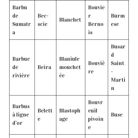
Barbu
Bouvie
de
Bec-
r
Burm
Blanchet
Sumatr
scie
Berno
ese
a
is
Busar
d
Barbue
Blaniule
Bouviè
Saint
de
Beira
mouchet
re
-
rivière
ée
Marti
n
Bouvr
Barbus
Belett
Blastoph
euil
à ligne
Buse
e
age
pivoin
d’or
e