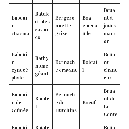
Brua
Batele
Baboui
Bergero
Boa
nt à
ur des
n
nnette
émera
joues
savan
chacma
grise
ude
marr
es
on
Baboui
Brua
Bathy
n
Bernach
Bobtai
nt
nome
cynocé
e cravant
l
chant
géant
phale
eur
Brua
Baboui
Bernach
Baude
nt de
n de
e de
Boeuf
t
Le
Guinée
Hutchins
Conte
Baboui
Baude
Brua