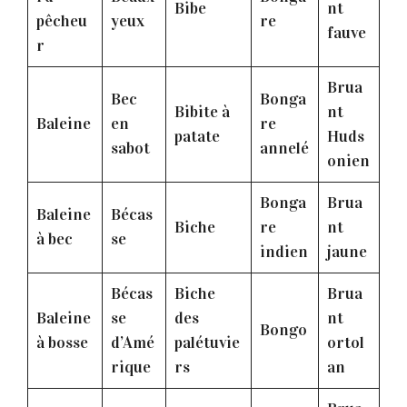
Bibe
nt
pêcheu
yeux
re
fauve
r
Brua
Bec
Bonga
Bibite à
nt
Baleine
en
re
patate
Huds
sabot
annelé
onien
Bonga
Brua
Baleine
Bécas
Biche
re
nt
à bec
se
indien
jaune
Bécas
Biche
Brua
Baleine
se
des
nt
Bongo
à bosse
d’Amé
palétuvie
ortol
rique
rs
an