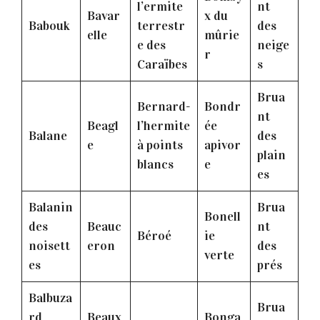
l’ermite
nt
Bavar
x du
Babouk
terrestr
des
elle
mûrie
e des
neige
r
Caraïbes
s
Brua
Bernard-
Bondr
nt
Beagl
l’hermite
ée
Balane
des
e
à points
apivor
plain
blancs
e
es
Balanin
Brua
Bonell
des
Beauc
nt
Béroé
ie
noisett
eron
des
verte
es
prés
Balbuza
Brua
rd
Beaux
Bonga