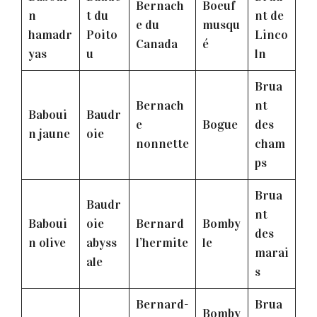
Bernach
Boeuf
n
t du
nt de
e du
musqu
hamadr
Poito
Linco
Canada
é
yas
u
ln
Brua
Bernach
nt
Baboui
Baudr
e
Bogue
des
n jaune
oie
nonnette
cham
ps
Brua
Baudr
nt
Baboui
oie
Bernard
Bomby
des
n olive
abyss
l’hermite
le
marai
ale
s
Bernard-
Brua
Bomby