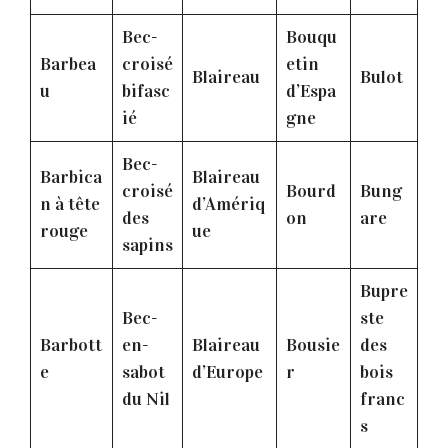
Bec-
Bouqu
Barbea
croisé
etin
Blaireau
Bulot
u
bifasc
d’Espa
ié
gne
Bec-
Barbica
Blaireau
croisé
Bourd
Bung
n à tête
d’Amériq
des
on
are
rouge
ue
sapins
Bupre
Bec-
ste
Barbott
en-
Blaireau
Bousie
des
e
sabot
d’Europe
r
bois
du Nil
franc
s