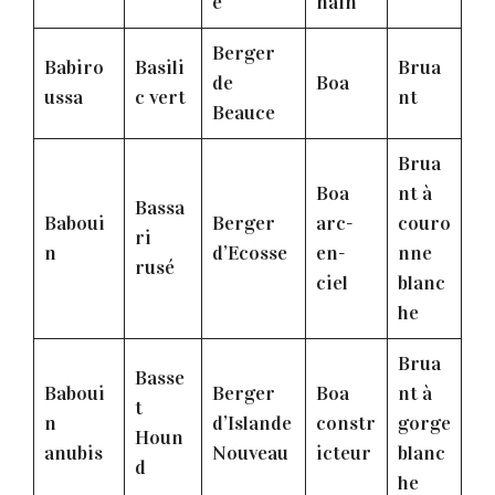
e
nain
Berger
Babiro
Basili
Brua
de
Boa
ussa
c vert
nt
Beauce
Brua
Boa
nt à
Bassa
Baboui
Berger
arc-
couro
ri
n
d’Ecosse
en-
nne
rusé
ciel
blanc
he
Brua
Basse
Baboui
Berger
Boa
nt à
t
n
d’Islande
constr
gorge
Houn
anubis
Nouveau
icteur
blanc
d
he