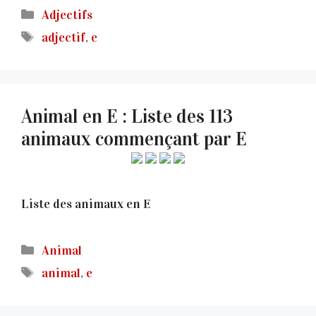
Catégories
Adjectifs
Étiquettes
adjectif
,
e
Animal en E : Liste des 113
animaux commençant par E
Liste des animaux en E
Catégories
Animal
Étiquettes
animal
,
e