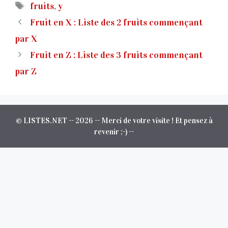
Étiquettes
fruits
,
y
Fruit en X : Liste des 2 fruits commençant
par X
Fruit en Z : Liste des 3 fruits commençant
par Z
© LISTES.NET -- 2026 -- Merci de votre visite ! Et pensez à
revenir ;-) --