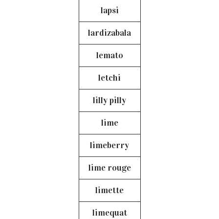
lapsi
lardizabala
lemato
letchi
lilly pilly
lime
limeberry
lime rouge
limette
limequat