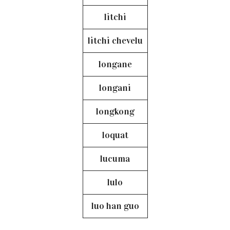
litchi
litchi chevelu
longane
longani
longkong
loquat
lucuma
lulo
luo han guo