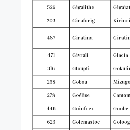
526
Gigalithe
Gigaia
203
Girafarig
Kirinr
487
Giratina
Girati
471
Givrali
Glacia
316
Gloupti
Gokul
258
Gobou
Mizug
278
Goélise
Camo
446
Goinfrex
Gonbe
623
Golemastoc
Goloo