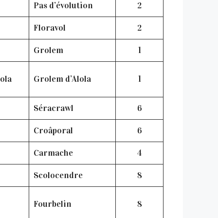
Pas d’évolution
2
Floravol
2
Grolem
1
lola
Grolem d’Alola
1
Séracrawl
6
Croâporal
6
Carmache
4
Scolocendre
8
Fourbelin
8