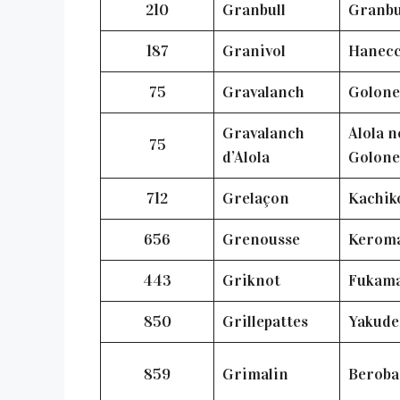
210
Granbull
Granb
187
Granivol
Hanec
75
Gravalanch
Golon
Gravalanch
Alola n
75
d’Alola
Golon
712
Grelaçon
Kachi
656
Grenousse
Kerom
443
Griknot
Fukam
850
Grillepattes
Yakud
859
Grimalin
Berob