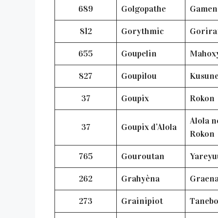
689
Golgopathe
Gamen
812
Gorythmic
Gorir
655
Goupelin
Mahox
827
Goupilou
Kusun
37
Goupix
Rokon
Alola n
37
Goupix d’Alola
Rokon
765
Gouroutan
Yarey
262
Grahyèna
Graen
273
Grainipiot
Taneb