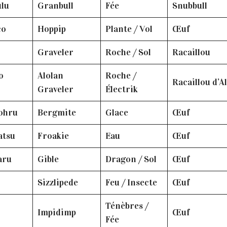
ulu
Granbull
Fée
Snubbull
co
Hoppip
Plante / Vol
Œuf
e
Graveler
Roche / Sol
Racaillou
o
Alolan
Roche /
Racaillou d’A
e
Graveler
Électrik
kohru
Bergmite
Glace
Œuf
atsu
Froakie
Eau
Œuf
aru
Gible
Dragon / Sol
Œuf
e
Sizzlipede
Feu / Insecte
Œuf
Ténèbres /
a
Impidimp
Œuf
Fée