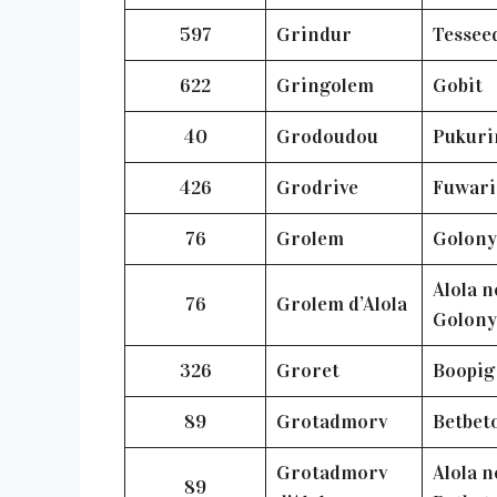
597
Grindur
Tessee
622
Gringolem
Gobit
40
Grodoudou
Pukur
426
Grodrive
Fuwar
76
Grolem
Golon
Alola n
76
Grolem d’Alola
Golon
326
Groret
Boopi
89
Grotadmorv
Betbet
Grotadmorv
Alola n
89