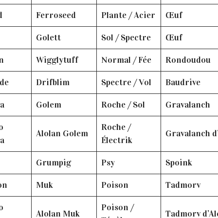
d
Ferroseed
Plante / Acier
Œuf
Golett
Sol / Spectre
Œuf
in
Wigglytuff
Normal / Fée
Rondoudou
ide
Drifblim
Spectre / Vol
Baudrive
ya
Golem
Roche / Sol
Gravalanch
o
Roche /
Alolan Golem
Gravalanch d’
ya
Électrik
g
Grumpig
Psy
Spoink
on
Muk
Poison
Tadmorv
o
Poison /
Alolan Muk
Tadmorv d’Al