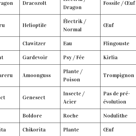
ragon
Dracozolt
Fossile / Œuf
Dragon
Électrik /
eru
Helioptile
Œuf
Normal
r
Clawitzer
Eau
Flingouste
ht
Gardevoir
Psy / Fée
Kirlia
Plante /
areru
Amoonguss
Trompignon
Poison
Insecte /
Pas de pré-
ect
Genesect
Acier
évolution
Boldore
Roche
Nodulithe
ita
Chikorita
Plante
Œuf