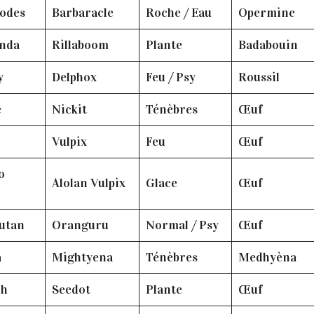
odes
Barbaracle
Roche / Eau
Opermine
anda
Rillaboom
Plante
Badabouin
y
Delphox
Feu / Psy
Roussil
e
Nickit
Ténèbres
Œuf
Vulpix
Feu
Œuf
o
Alolan Vulpix
Glace
Œuf
uutan
Oranguru
Normal / Psy
Œuf
a
Mightyena
Ténèbres
Medhyèna
oh
Seedot
Plante
Œuf