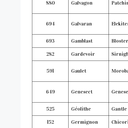
880
Galvagon
Patchi
694
Galvaran
Elekit
693
Gamblast
Bloste
282
Gardevoir
Sirnig
591
Gaulet
Morob
649
Genesect
Genes
525
Géolithe
Gantle
152
Germignon
Chicor