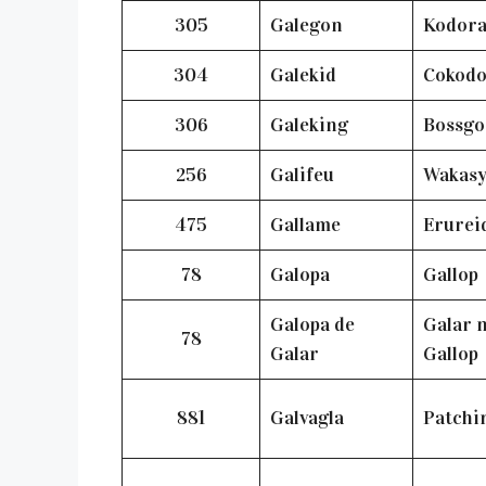
305
Galegon
Kodor
304
Galekid
Cokod
306
Galeking
Bossg
256
Galifeu
Wakas
475
Gallame
Erurei
78
Galopa
Gallop
Galopa de
Galar 
78
Galar
Gallop
881
Galvagla
Patchi