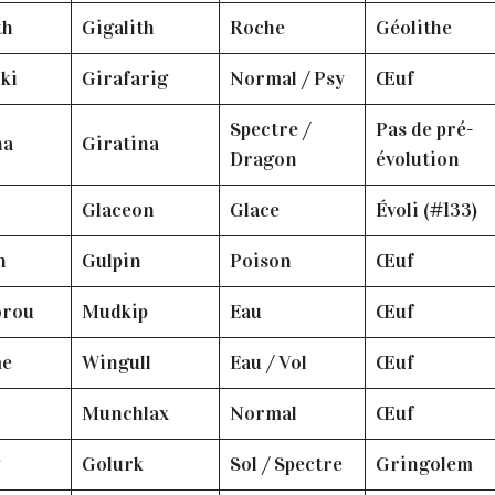
th
Gigalith
Roche
Géolithe
iki
Girafarig
Normal / Psy
Œuf
Spectre /
Pas de pré-
na
Giratina
Dragon
évolution
Glaceon
Glace
Évoli (#133)
in
Gulpin
Poison
Œuf
orou
Mudkip
Eau
Œuf
me
Wingull
Eau / Vol
Œuf
Munchlax
Normal
Œuf
g
Golurk
Sol / Spectre
Gringolem