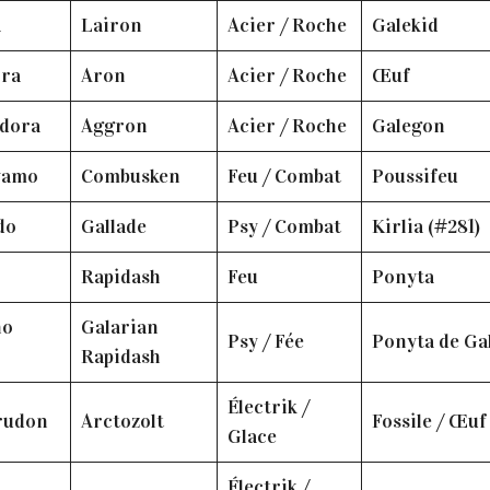
a
Lairon
Acier / Roche
Galekid
ora
Aron
Acier / Roche
Œuf
odora
Aggron
Acier / Roche
Galegon
yamo
Combusken
Feu / Combat
Poussifeu
do
Gallade
Psy / Combat
Kirlia (#281)
Rapidash
Feu
Ponyta
no
Galarian
Psy / Fée
Ponyta de Ga
Rapidash
Électrik /
rudon
Arctozolt
Fossile / Œuf
Glace
Électrik /