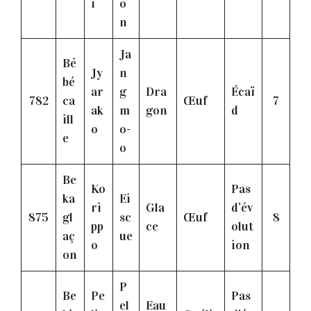
i
o
n
Ja
Bé
Jy
n
bé
ar
g
Dra
Écaï
782
ca
Œuf
7
ak
m
gon
d
ill
o
o-
e
o
Be
Ko
Pas
ka
Ei
ri
Gla
d’év
875
gl
sc
Œuf
8
pp
ce
olut
aç
ue
o
ion
on
P
Be
Pe
Pas
el
Eau