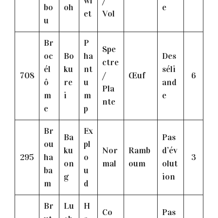
wl
/
bo
oh
e
et
Vol
u
Br
P
Spe
oc
Bo
ha
Des
ctre
él
ku
nt
séli
708
/
Œuf
6
ô
re
u
and
Pla
m
i
m
e
nte
e
p
Br
Ex
Ba
Pas
ou
pl
ku
Nor
Ramb
d’év
295
ha
o
3
on
mal
oum
olut
ba
u
g
ion
m
d
Br
Lu
H
Co
Pas