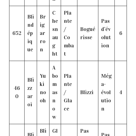
C
Pla
Bli
Br
he
nte
Pas
nd
ig
sn
/
Bogué
d’év
652
ép
ar
6
au
Co
risse
olut
iq
ro
g
mba
ion
ue
n
ht
t
A
Yu
bo
Pla
Még
Bli
ki
m
nte
a-
46
zz
no
as
/
Blizzi
évol
4
0
ar
oh
n
Gla
utio
oi
o
ce
n
w
Bli
Gl
Pas
Bli
Pas