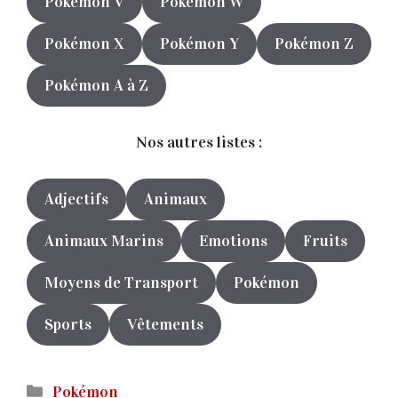
Pokémon V
Pokémon W
Pokémon X
Pokémon Y
Pokémon Z
Pokémon A à Z
Nos autres listes :
Adjectifs
Animaux
Animaux Marins
Emotions
Fruits
Moyens de Transport
Pokémon
Sports
Vêtements
Catégories
Pokémon