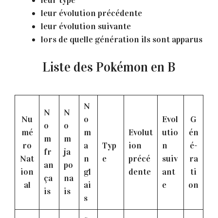
leur type
leur évolution précédente
leur évolution suivante
lors de quelle génération ils sont apparus
Liste des Pokémon en B
N
N
N
Nu
o
Evol
G
o
o
mé
m
Evolut
utio
én
m
m
ro
a
Typ
ion
n
é-
fr
ja
Nat
n
e
précé
suiv
ra
an
po
ion
gl
dente
ant
ti
ça
na
al
ai
e
on
is
is
s