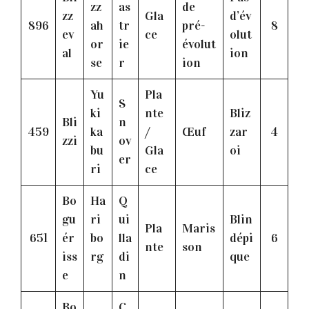
zz
as
de
zz
Gla
d’év
896
ah
tr
pré-
8
ev
ce
olut
or
ie
évolut
al
ion
se
r
ion
Yu
Pla
S
ki
nte
Bliz
Bli
n
459
ka
/
Œuf
zar
4
zzi
ov
bu
Gla
oi
er
ri
ce
Bo
Ha
Q
gu
ri
ui
Blin
Pla
Maris
651
ér
bo
lla
dépi
6
nte
son
iss
rg
di
que
e
n
Bo
C