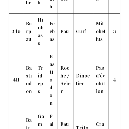
he
h
h
Hi
Ba
Fe
Mil
nb
349
rp
eb
Eau
Œuf
obel
3
as
au
as
lus
s
B
as
Ba
Tr
Roc
Pas
ti
sti
id
he /
Dinoc
d’év
411
o
4
od
ep
Acie
lier
olut
d
on
s
r
ion
o
n
Ga
P
Ba
m
al
Eau
Cra
tr
Trito