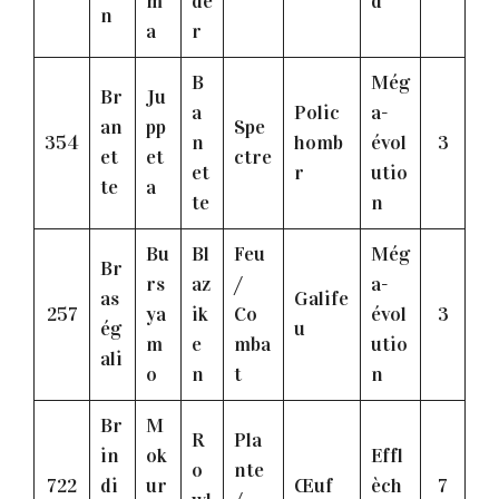
m
de
d
n
a
r
B
Még
Br
Ju
a
Polic
a-
an
pp
Spe
354
n
homb
évol
3
et
et
ctre
et
r
utio
te
a
te
n
Bu
Bl
Feu
Még
Br
rs
az
/
a-
as
Galife
257
ya
ik
Co
évol
3
ég
u
m
e
mba
utio
ali
o
n
t
n
Br
M
R
Pla
in
ok
Effl
o
nte
722
di
ur
Œuf
èch
7