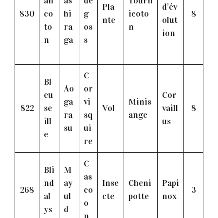
an
as
de
Tourn
Pla
d’év
830
co
hi
g
icoto
8
nte
olut
to
ra
os
n
ion
n
ga
s
C
Bl
Ao
or
eu
Cor
ga
vi
Minis
822
se
Vol
vaill
8
ra
sq
ange
ill
us
su
ui
e
re
C
Bli
M
as
nd
ay
Inse
Cheni
Papi
268
co
3
al
ul
cte
potte
nox
o
ys
d
n