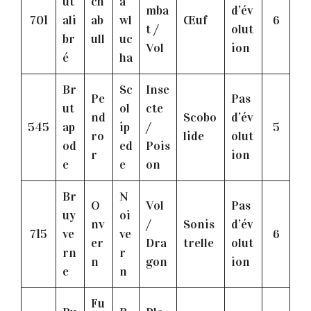
ut
ch
a
mba
d’év
701
ali
ab
wl
Œuf
6
t /
olut
br
ull
uc
Vol
ion
é
ha
Br
Sc
Inse
Pe
Pas
ut
ol
cte
nd
Scobo
d’év
545
ap
ip
/
5
ro
lide
olut
od
ed
Pois
r
ion
e
e
on
Br
N
O
Vol
Pas
uy
oi
nv
/
Sonis
d’év
715
ve
ve
6
er
Dra
trelle
olut
rn
r
n
gon
ion
e
n
Fu