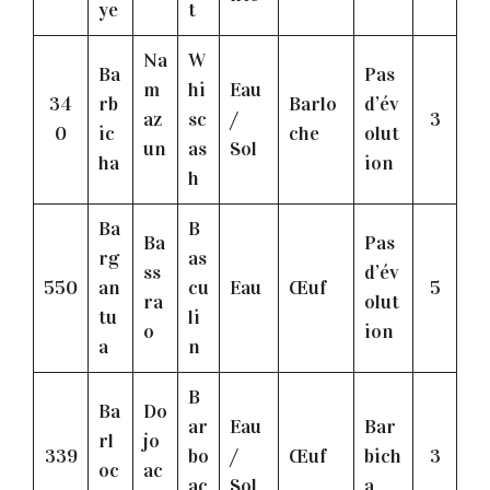
ye
t
Na
W
Ba
Pas
m
hi
Eau
34
rb
Barlo
d’év
az
sc
/
3
0
ic
che
olut
un
as
Sol
ha
ion
h
Ba
B
Ba
Pas
rg
as
ss
d’év
550
an
cu
Eau
Œuf
5
ra
olut
tu
li
o
ion
a
n
B
Ba
Do
ar
Eau
Bar
rl
jo
339
bo
/
Œuf
bich
3
oc
ac
ac
Sol
a