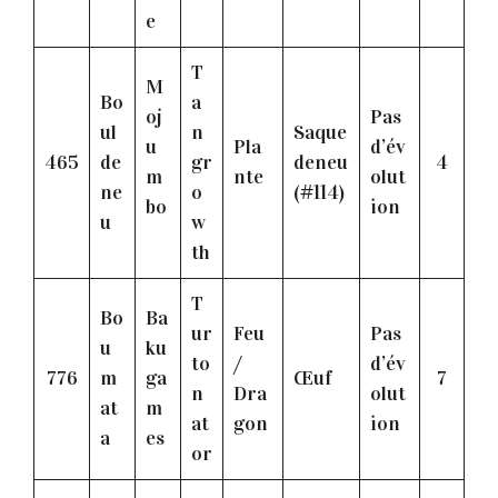
e
T
M
Bo
a
oj
Pas
ul
n
Saque
u
Pla
d’év
465
de
gr
deneu
4
m
nte
olut
ne
o
(#114)
bo
ion
u
w
th
T
Bo
Ba
ur
Feu
Pas
u
ku
to
/
d’év
776
m
ga
Œuf
7
n
Dra
olut
at
m
at
gon
ion
a
es
or