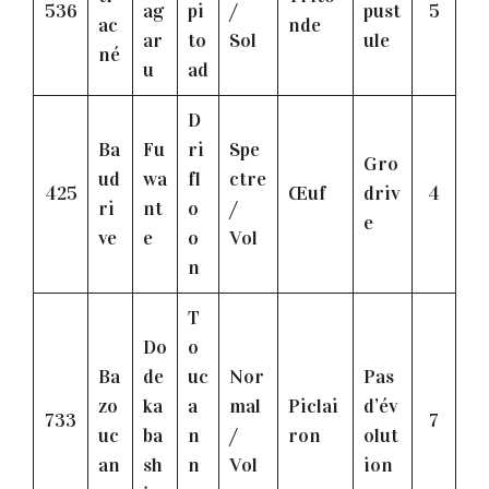
536
ag
pi
/
pust
5
ac
nde
ar
to
Sol
ule
né
u
ad
D
Ba
Fu
ri
Spe
Gro
ud
wa
fl
ctre
425
Œuf
driv
4
ri
nt
o
/
e
ve
e
o
Vol
n
T
Do
o
Ba
de
uc
Nor
Pas
zo
ka
a
mal
Piclai
d’év
733
7
uc
ba
n
/
ron
olut
an
sh
n
Vol
ion