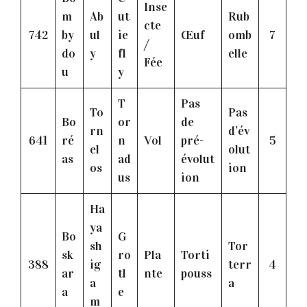
Inse
m
Ab
ut
Rub
cte
742
by
ul
ie
Œuf
omb
7
/
do
y
fl
elle
Fée
u
y
T
Pas
To
Pas
Bo
or
de
rn
d’év
641
ré
n
Vol
pré-
5
el
olut
as
ad
évolut
os
ion
us
ion
Ha
ya
Bo
G
sh
Tor
sk
ro
Pla
Torti
388
ig
terr
4
ar
tl
nte
pouss
a
a
a
e
m