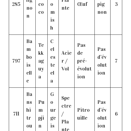
285
co
o
Œuf
pig
3
no
nte
co
m
non
n
is
h
Ba
C
Te
Pas
m
el
Pas
kk
Acie
de
bo
es
d’év
797
ag
r /
pré-
7
is
te
olut
uy
Vol
évolut
ell
el
ion
a
ion
e
a
Ba
G
Spe
ns
Pu
o
Pas
ctre
hi
m
ur
Pitro
d’év
711
/
6
tr
pji
ge
uille
olut
Pla
ou
n
is
ion
nte