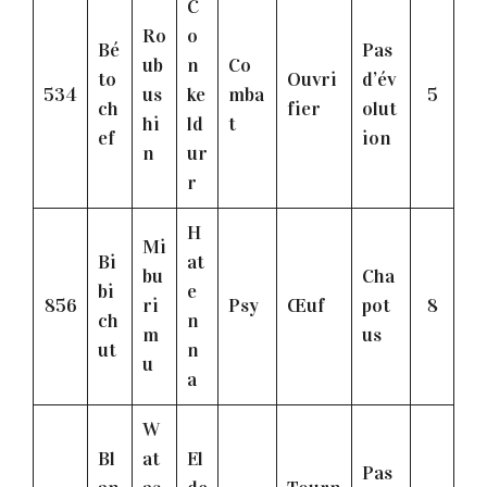
C
Ro
o
Bé
Pas
ub
n
Co
to
Ouvri
d’év
534
us
ke
mba
5
ch
fier
olut
hi
ld
t
ef
ion
n
ur
r
H
Mi
Bi
at
bu
Cha
bi
e
856
ri
Psy
Œuf
pot
8
ch
n
m
us
ut
n
u
a
W
Bl
at
El
Pas