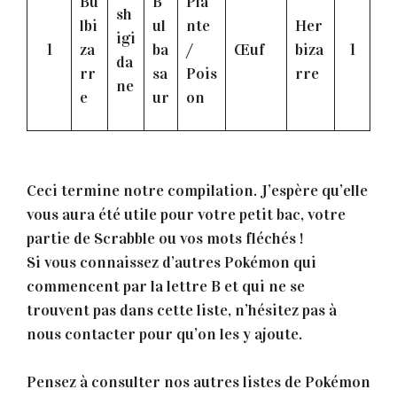
Bu
B
Pla
sh
lbi
ul
nte
Her
igi
1
za
ba
/
Œuf
biza
1
da
rr
sa
Pois
rre
ne
e
ur
on
Ceci termine notre compilation. J’espère qu’elle
vous aura été utile pour votre petit bac, votre
partie de Scrabble ou vos mots fléchés !
Si vous connaissez d’autres Pokémon qui
commencent par la lettre B et qui ne se
trouvent pas dans cette liste, n’hésitez pas à
nous contacter pour qu’on les y ajoute.
Pensez à consulter nos autres listes de Pokémon