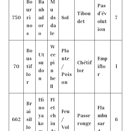
Bo
Ba
M
Pas
ur
nb
u
Tibou
d’év
750
ri
ad
ds
Sol
7
det
olut
no
or
da
ion
s
o
le
W
Bo
Pla
Ut
ee
us
nte
Emp
su
pi
Chétif
70
tif
/
iflo
1
do
n
lor
lo
Pois
r
n
be
r
on
ll
Hi
Fl
Br
no
et
Fla
ai
Feu
ya
ch
Passe
mbu
662
sil
/
6
ko
in
rouge
sar
lo
Vol