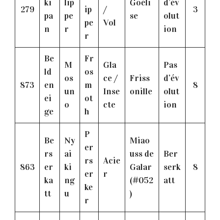
ki
lip
Goéli
d’év
279
ip
/
3
pa
pe
se
olut
pe
Vol
n
r
ion
r
Be
Fr
M
Gla
Pas
ld
os
os
ce /
Friss
d’év
873
en
m
8
un
Inse
onille
olut
ei
ot
o
cte
ion
ge
h
P
Be
Ny
Miao
er
rs
ai
uss de
Ber
rs
Acie
863
er
ki
Galar
serk
8
er
r
ka
ng
(#052
att
ke
tt
u
)
r