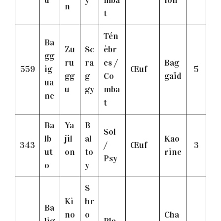
n
t
Tén
Ba
Zu
Sc
èbr
gg
ru
ra
es /
Bag
559
ig
Œuf
5
gg
g
Co
gaïd
ua
u
gy
mba
ne
t
Ba
Ya
B
Sol
lb
jil
al
Kao
343
/
Œuf
3
ut
on
to
rine
Psy
o
y
S
Ki
hr
Ba
no
o
Cha
lig
Pla