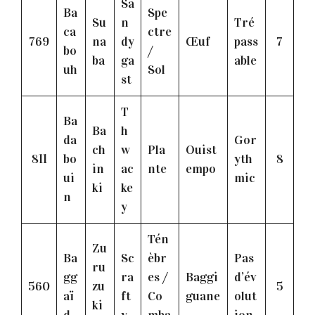
Sa
Ba
Spe
Su
n
Tré
ca
ctre
769
na
dy
Œuf
pass
7
bo
/
ba
ga
able
uh
Sol
st
T
Ba
Ba
h
da
Gor
ch
w
Pla
Ouist
811
bo
yth
8
in
ac
nte
empo
ui
mic
ki
ke
n
y
Tén
Zu
Ba
Sc
èbr
Pas
ru
gg
ra
es /
Baggi
d’év
560
zu
5
aï
ft
Co
guane
olut
ki
d
y
mba
ion