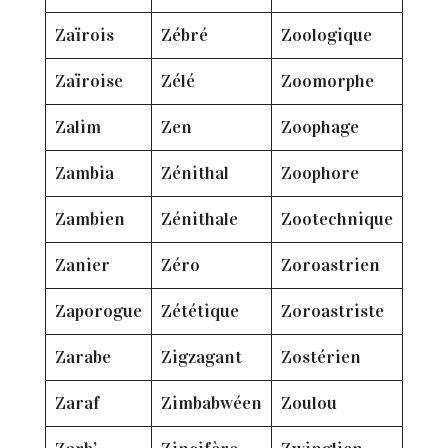
Zaïrois
Zébré
Zoologique
Zaïroise
Zélé
Zoomorphe
Zalim
Zen
Zoophage
Zambia
Zénithal
Zoophore
Zambien
Zénithale
Zootechnique
Zanier
Zéro
Zoroastrien
Zaporogue
Zététique
Zoroastriste
Zarabe
Zigzagant
Zostérien
Zaraf
Zimbabwéen
Zoulou