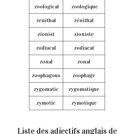
zoological
zoologique
zenithal
zénithal
zionist
sioniste
zodiacal
zodiacal
zonal
zonal
zoophagous
zoophage
zygomatic
zygomatique
zymotic
zymotique
Liste des adjectifs anglais de