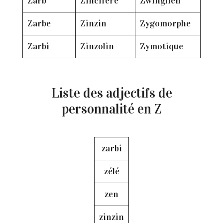
Zarb’
Zincifère
Zwinglien
Zarbe
Zinzin
Zygomorphe
Zarbi
Zinzolin
Zymotique
Liste des adjectifs de
personnalité en Z
zarbi
zélé
zen
zinzin