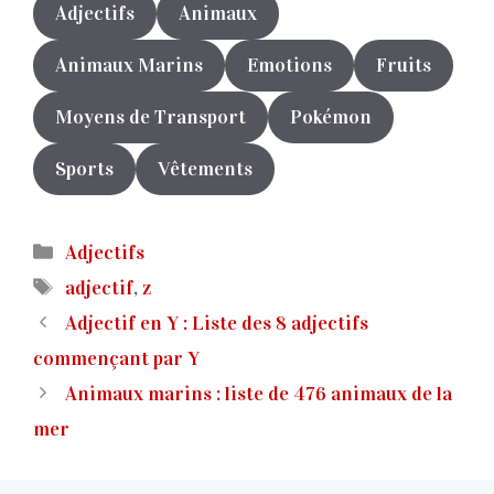
Adjectifs
Animaux
Animaux Marins
Emotions
Fruits
Moyens de Transport
Pokémon
Sports
Vêtements
Catégories
Adjectifs
Étiquettes
adjectif
,
z
Adjectif en Y : Liste des 8 adjectifs
commençant par Y
Animaux marins : liste de 476 animaux de la
mer