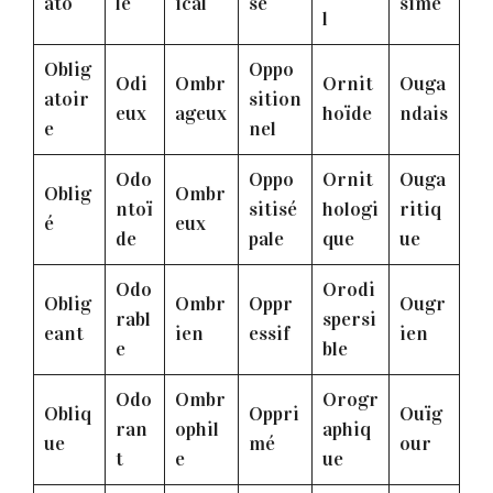
ato
lé
ical
sé
sime
l
Oblig
Oppo
Odi
Ombr
Ornit
Ouga
atoir
sition
eux
ageux
hoïde
ndais
e
nel
Odo
Oppo
Ornit
Ouga
Oblig
Ombr
ntoï
sitisé
hologi
ritiq
é
eux
de
pale
que
ue
Odo
Orodi
Oblig
Ombr
Oppr
Ougr
rabl
spersi
eant
ien
essif
ien
e
ble
Odo
Ombr
Orogr
Obliq
Oppri
Ouïg
ran
ophil
aphiq
ue
mé
our
t
e
ue