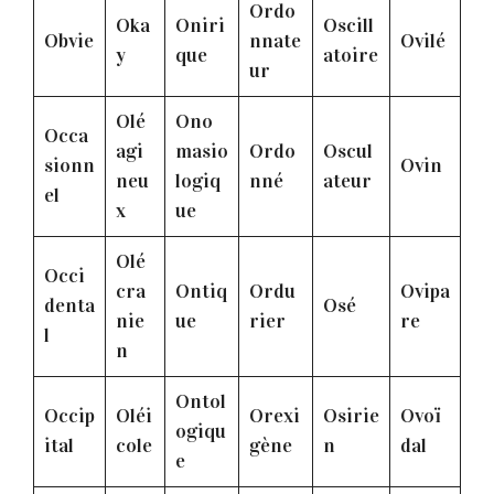
Ordo
Oka
Oniri
Oscill
Obvie
nnate
Ovilé
y
que
atoire
ur
Olé
Ono
Occa
agi
masio
Ordo
Oscul
sionn
Ovin
neu
logiq
nné
ateur
el
x
ue
Olé
Occi
cra
Ontiq
Ordu
Ovipa
denta
Osé
nie
ue
rier
re
l
n
Ontol
Occip
Oléi
Orexi
Osirie
Ovoï
ogiqu
ital
cole
gène
n
dal
e