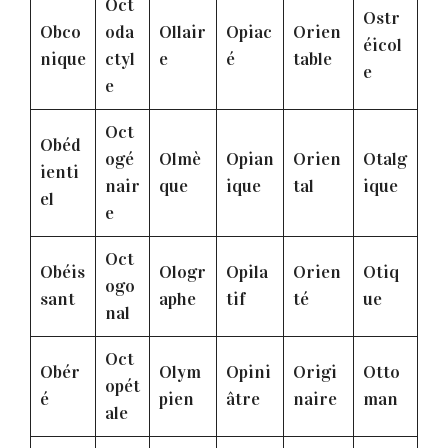
Oct
Ostr
Obco
oda
Ollair
Opiac
Orien
éicol
nique
ctyl
e
é
table
e
e
Oct
Obéd
ogé
Olmè
Opian
Orien
Otalg
ienti
nair
que
ique
tal
ique
el
e
Oct
Obéis
Ologr
Opila
Orien
Otiq
ogo
sant
aphe
tif
té
ue
nal
Oct
Obér
Olym
Opini
Origi
Otto
opét
é
pien
âtre
naire
man
ale