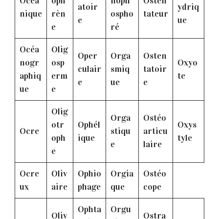
Océa
oph
noph
Osten
atoir
ydriq
nique
rèn
ospho
tateur
e
ue
e
ré
Océa
Olig
Oper
Orga
Osten
nogr
osp
Oxyo
culair
smiq
tatoir
aphiq
erm
te
e
ue
e
ue
e
Olig
Orga
Ostéo
otr
Ophél
Oxys
Ocre
stiqu
articu
oph
ique
tyle
e
laire
e
Ocre
Oliv
Ophio
Orgia
Ostéo
ux
aire
phage
que
cope
Ophta
Orgu
Oliv
Ostra