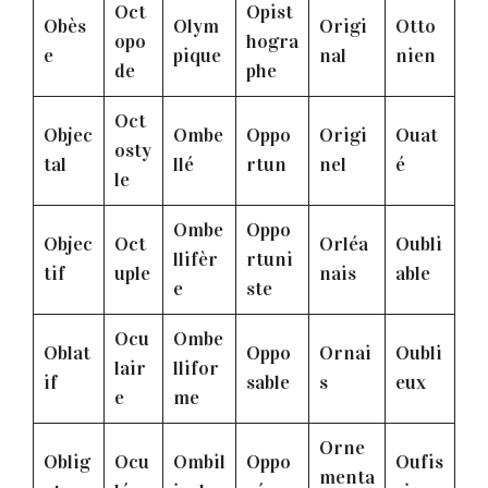
Oct
Opist
Obès
Olym
Origi
Otto
opo
hogra
e
pique
nal
nien
de
phe
Oct
Objec
Ombe
Oppo
Origi
Ouat
osty
tal
llé
rtun
nel
é
le
Ombe
Oppo
Objec
Oct
Orléa
Oubli
llifèr
rtuni
tif
uple
nais
able
e
ste
Ocu
Ombe
Oblat
Oppo
Ornai
Oubli
lair
llifor
if
sable
s
eux
e
me
Orne
Oblig
Ocu
Ombil
Oppo
Oufis
menta