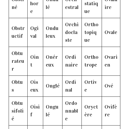
hor
statiq
né
lé
estral
ire
e
ue
Orchi
Ortho
Obstr
Ogi
Ondu
docla
topiq
Ovale
uctif
val
leux
ste
ue
Obtu
Oin
Onér
Ordi
Ortho
Ovari
rateu
t
eux
naire
trope
en
r
Obtu
Ois
Ordi
Ortiv
Onglé
Ové
s
eux
nal
e
Obtu
Ordo
Oisi
Ongu
Oryct
Ovifè
sifoli
nnabl
f
lé
ère
re
é
e