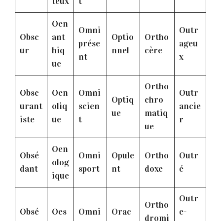
teux
t
Oen
Omni
Outr
Obsc
ant
Optio
Ortho
prése
ageu
ur
hiq
nnel
cère
nt
x
ue
Ortho
Obsc
Oen
Omni
Outr
Optiq
chro
urant
oliq
scien
ancie
ue
matiq
iste
ue
t
r
ue
Oen
Obsé
Omni
Opule
Ortho
Outr
olog
dant
sport
nt
doxe
é
ique
Outr
Ortho
Obsé
Oes
Omni
Orac
e-
dromi