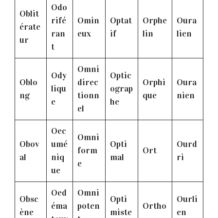
Odo
Oblit
rifé
Omin
Optat
Orphe
Oura
érate
ran
eux
if
lin
lien
ur
t
Omni
Ody
Optic
Oblo
direc
Orphi
Oura
liqu
ograp
ng
tionn
que
nien
e
he
el
Oec
Omni
Obov
umé
Opti
Ourd
form
Ort
al
niq
mal
ri
e
ue
Oed
Omni
Obsc
Opti
Ourli
éma
poten
Ortho
ène
miste
en