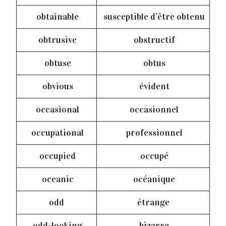
obtainable
susceptible d’être obtenu
obtrusive
obstructif
obtuse
obtus
obvious
évident
occasional
occasionnel
occupational
professionnel
occupied
occupé
oceanic
océanique
odd
étrange
odd-looking
bizarre