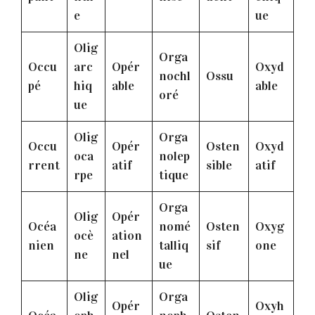
e
ue
Olig
Orga
Occu
arc
Opér
Oxyd
nochl
Ossu
pé
hiq
able
able
oré
ue
Olig
Orga
Occu
Opér
Osten
Oxyd
oca
nolep
rrent
atif
sible
atif
rpe
tique
Orga
Olig
Opér
Océa
nomé
Osten
Oxyg
ocè
ation
nien
talliq
sif
one
ne
nel
ue
Olig
Orga
Opér
Oxyh