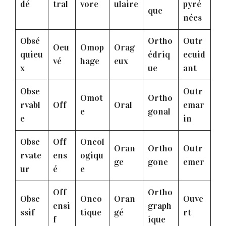
dé
tral
vore
ulaire
pyré
que
nées
Obsé
Ortho
Outr
Oeu
Omop
Orag
quieu
édriq
ecuid
vé
hage
eux
x
ue
ant
Obse
Outr
Omot
Ortho
rvabl
Off
Oral
emar
e
gonal
e
in
Obse
Off
Oncol
Oran
Ortho
Outr
rvate
ens
ogiqu
ge
gone
emer
ur
é
e
Off
Ortho
Obse
Onco
Oran
Ouve
ensi
graph
ssif
tique
gé
rt
f
ique