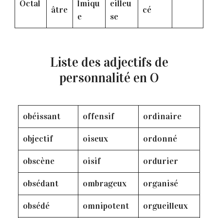
Octal
lmiqu
eilleu
âtre
cé
e
se
Liste des adjectifs de
personnalité en O
obéissant
offensif
ordinaire
objectif
oiseux
ordonné
obscène
oisif
ordurier
obsédant
ombrageux
organisé
obsédé
omnipotent
orgueilleux