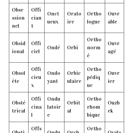
Obse
Offi
Onct
Orato
Ortho
Ouvr
ssion
cian
ueux
ire
logue
able
nel
t
Ortho
Obsid
Offi
Ouvr
Ondé
Orbi
norm
ional
ciel
agé
é
Offi
Ortho
Obsol
Ondo
Orbic
Ouvr
cieu
pédiq
ète
yant
ulaire
ier
x
ue
Offi
Ondu
Ortho
Obsté
Orbit
Ouzb
cina
latoir
rhom
trical
al
ek
l
e
bique
Offs
Ortho
Obsti
Ondu
Orch
Ovala