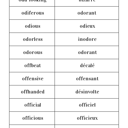
odiferous
odorant
odious
odieux
odorless
inodore
odorous
odorant
offbeat
décalé
offensive
offensant
offhanded
désinvolte
official
officiel
officious
officieux