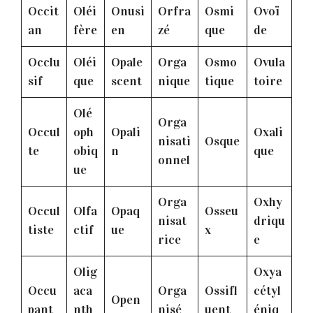
Occit
Oléi
Onusi
Orfra
Osmi
Ovoï
an
fère
en
zé
que
de
Occlu
Oléi
Opale
Orga
Osmo
Ovula
sif
que
scent
nique
tique
toire
Olé
Orga
Occul
oph
Opali
Oxali
nisati
Osque
te
obiq
n
que
onnel
ue
Orga
Oxhy
Occul
Olfa
Opaq
Osseu
nisat
driqu
tiste
ctif
ue
x
rice
e
Olig
Oxya
Occu
aca
Orga
Ossifl
cétyl
Open
pant
nth
nisé
uent
éniq