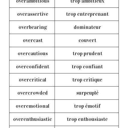
overambitious
trop ambitieux
overassertive
trop entreprenant
overbearing
dominateur
overcast
couvert
overcautious
trop prudent
overconfident
trop confiant
overcritical
trop critique
overcrowded
surpeuplé
overemotional
trop émotif
overenthusiastic
trop enthousiaste