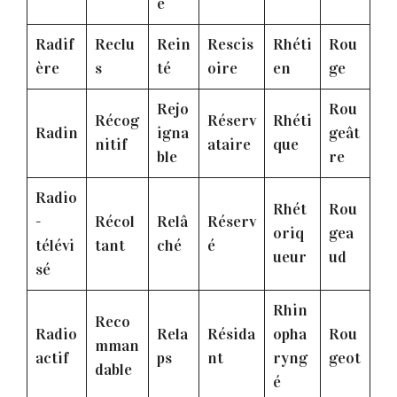
e
Radif
Reclu
Rein
Rescis
Rhéti
Rou
ère
s
té
oire
en
ge
Rejo
Rou
Récog
Réserv
Rhéti
Radin
igna
geât
nitif
ataire
que
ble
re
Radio
Rhét
Rou
-
Récol
Relâ
Réserv
oriq
gea
télévi
tant
ché
é
ueur
ud
sé
Rhin
Reco
Radio
Rela
Résida
opha
Rou
mman
actif
ps
nt
ryng
geot
dable
é