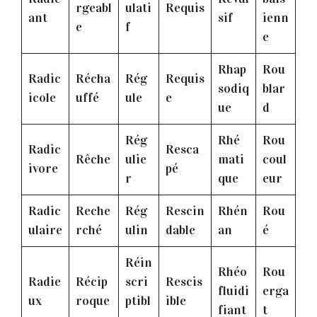
rgeabl
ulati
Requis
ant
sif
ienn
e
f
e
Rhap
Rou
Radic
Récha
Rég
Requis
sodiq
blar
icole
uffé
ule
e
ue
d
Rég
Rhé
Rou
Radic
Resca
Rêche
ulie
mati
coul
ivore
pé
r
que
eur
Radic
Reche
Rég
Rescin
Rhén
Rou
ulaire
rché
ulin
dable
an
é
Réin
Rhéo
Rou
Radie
Récip
scri
Rescis
fluidi
erga
ux
roque
ptibl
ible
fiant
t