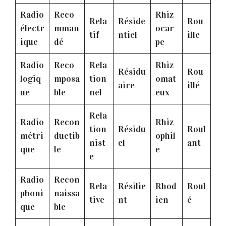
Radio
Reco
Rhiz
Rela
Réside
Rou
électr
mman
ocar
tif
ntiel
ille
ique
dé
pe
Radio
Reco
Rela
Rhiz
Résidu
Rou
logiq
mposa
tion
omat
aire
illé
ue
ble
nel
eux
Rela
Radio
Recon
Rhiz
tion
Résidu
Roul
métri
ductib
ophil
nist
el
ant
que
le
e
e
Radio
Recon
Rela
Résilie
Rhod
Roul
phoni
naissa
tive
nt
ien
é
que
ble