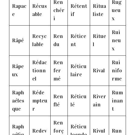
Ren
Rug
Rapac
Récus
Rétent
Ritua
chér
ueu
e
able
if
liste
i
x
Rui
Recyc
Ren
Rétice
Ritue
Râpé
neu
lable
du
nt
l
x
Rédac
Ren
Rui
Râpe
Réticu
tionn
fer
Rival
nifo
ux
laire
el
mé
rme
Raph
Réde
Rum
Ren
Réticu
River
aéles
mpteu
inan
flé
lé
ain
que
r
t
Ren
Raph
Réticu
Redev
forç
Rivul
Run
aéliq
loendo