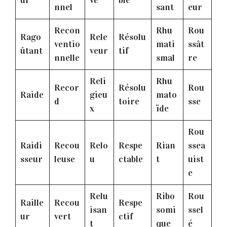
nnel
sant
eur
Recon
Rhu
Rou
Rago
Rele
Résolu
ventio
mati
ssât
ûtant
veur
tif
nnelle
smal
re
Reli
Rhu
Recor
Résolu
Rou
Raide
gieu
mato
d
toire
sse
x
ïde
Rou
Raidi
Recou
Relo
Respe
Rian
ssea
sseur
leuse
u
ctable
t
uist
e
Relu
Ribo
Rou
Raille
Recou
Respe
isan
somi
ssel
ur
vert
ctif
t
que
é