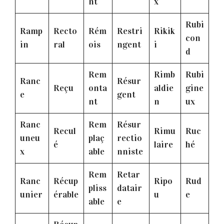
nt
x
Rubi
Ramp
Recto
Rém
Restri
Rikik
con
in
ral
ois
ngent
i
d
Rem
Rimb
Rubi
Ranc
Résur
Reçu
onta
aldie
gine
e
gent
nt
n
ux
Ranc
Rem
Résur
Recul
Rimu
Ruc
uneu
plaç
rectio
é
laire
hé
x
able
nniste
Rem
Retar
Ranc
Récup
Ripo
Rud
pliss
datair
unier
érable
u
e
able
e