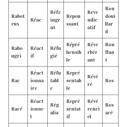
Ron
Réfr
Reve
Rabot
Repou
doui
Réac
inge
ndic
eux
ssant
llar
nt
atif
d
Répré
Réve
Ron
Rabo
Réact
Réfu
hensib
rbér
flan
ugri
if
gié
le
ant
t
Réact
Réfu
Repré
Révé
Rac
ionna
tabl
sentab
Ros
ré
ire
e
le
Réact
Repré
Révé
Rég
Ros
Racé
ionne
sentat
renci
alia
acé
l
if
el