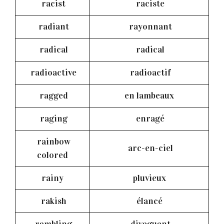
racist
raciste
radiant
rayonnant
radical
radical
radioactive
radioactif
ragged
en lambeaux
raging
enragé
rainbow
arc-en-ciel
colored
rainy
pluvieux
rakish
élancé
rambling
divaguant