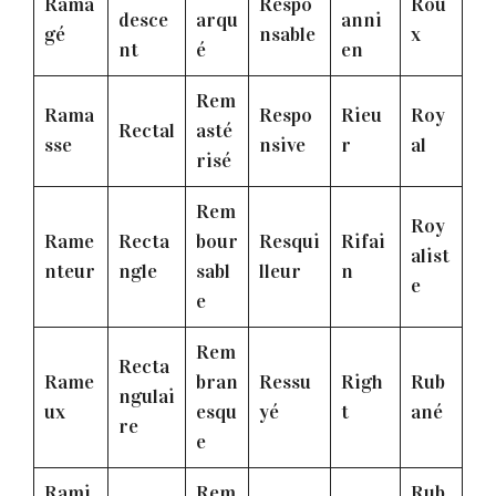
Rama
Respo
Rou
desce
arqu
anni
gé
nsable
x
nt
é
en
Rem
Rama
Respo
Rieu
Roy
Rectal
asté
sse
nsive
r
al
risé
Rem
Roy
Rame
Recta
bour
Resqui
Rifai
alist
nteur
ngle
sabl
lleur
n
e
e
Rem
Recta
Rame
bran
Ressu
Righ
Rub
ngulai
ux
esqu
yé
t
ané
re
e
Rami
Rem
Rub