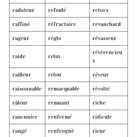
radoteur
refoulé
retors
raffiné
réfractaire
revanchard
rageur
réglo
rêvasseur
révérencieu
raide
relax
x
railleur
relou
rêveur
raisonnable
remarquable
révolté
râleur
remuant
riche
rancunier
renfermé
ridicule
rangé
renfrogné
rieur