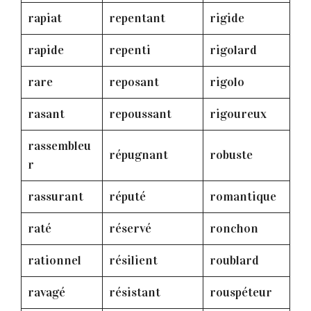
rapiat
repentant
rigide
rapide
repenti
rigolard
rare
reposant
rigolo
rasant
repoussant
rigoureux
rassembleu
répugnant
robuste
r
rassurant
réputé
romantique
raté
réservé
ronchon
rationnel
résilient
roublard
ravagé
résistant
rouspéteur