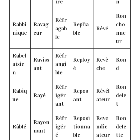
ire
n
Ron
Réfr
Rabbi
Ravag
Replia
cho
agab
Rêvé
nique
eur
ble
nne
le
ur
Rabel
Réfr
Raviss
Reploy
Revê
Ron
aisie
angi
ant
é
che
d
n
ble
Réfr
Ron
Rabiq
Repos
Révél
Rayé
igér
dele
ue
ant
ateur
ant
t
Réfr
Reposi
Reve
Ron
Rayon
Râblé
igér
tionna
ndic
dele
nant
é
ble
ateur
tte