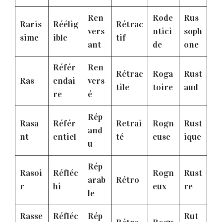
Ren
Rode
Rus
Raris
Réélig
Rétrac
vers
ntici
soph
sime
ible
tif
ant
de
one
Référ
Ren
Rétrac
Roga
Rust
Ras
endai
vers
tile
toire
aud
re
é
Rép
Rasa
Référ
Retrai
Rogn
Rust
and
nt
entiel
té
euse
ique
u
Rép
Rasoi
Réfléc
Rogn
Rust
arab
Rétro
r
hi
eux
re
le
Rasse
Réfléc
Rép
Rut