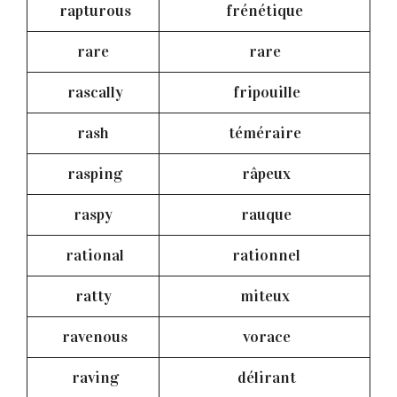
rapturous
frénétique
rare
rare
rascally
fripouille
rash
téméraire
rasping
râpeux
raspy
rauque
rational
rationnel
ratty
miteux
ravenous
vorace
raving
délirant