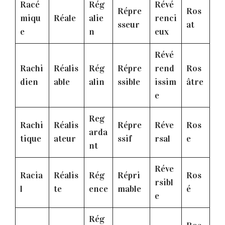
Racé
Rég
Révé
Répre
Ros
miqu
Réale
alie
renci
sseur
at
e
n
eux
Révé
Rachi
Réalis
Rég
Répre
rend
Ros
dien
able
alin
ssible
issim
âtre
e
Reg
Rachi
Réalis
Répre
Réve
Ros
arda
tique
ateur
ssif
rsal
e
nt
Réve
Racia
Réalis
Rég
Répri
Ros
rsibl
l
te
ence
mable
é
e
Rég