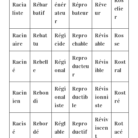
Ros
Racia
Rébar
énér
Répro
Rêve
elie
liste
batif
ateu
bateur
ur
r
r
Racin
Rebat
Régi
Repro
Révis
Ros
aire
tu
cide
chable
able
se
Repro
Racin
Rebell
Régi
Révis
Rost
ducteu
é
e
onal
ible
ral
r
Régi
Repro
Révis
Racin
Rebon
Rost
onal
ductib
ionni
ien
di
ré
iste
le
ste
Réviv
Racis
Rebor
Régl
Repro
Rot
iscen
é
dé
able
ductif
acé
t