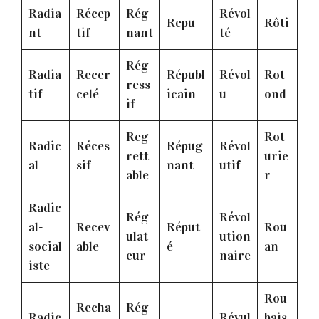
Radia
Récep
Rég
Révol
Repu
Rôti
nt
tif
nant
té
Rég
Radia
Recer
Républ
Révol
Rot
ress
tif
celé
icain
u
ond
if
Reg
Rot
Radic
Réces
Répug
Révol
rett
urie
al
sif
nant
utif
able
r
Radic
Rég
Révol
al-
Recev
Réput
Rou
ulat
ution
social
able
é
an
eur
naire
iste
Rou
Recha
Rég
Radic
Révul
bais