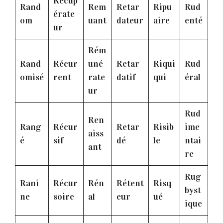
Récup
Rand
Rem
Retar
Ripu
Rud
érate
om
uant
dateur
aire
enté
ur
Rém
Rand
Récur
uné
Retar
Riqui
Rud
omisé
rent
rate
datif
qui
éral
ur
Rud
Ren
Rang
Récur
Retar
Risib
ime
aiss
é
sif
dé
le
ntai
ant
re
Rug
Rani
Récur
Rén
Rétent
Risq
byst
ne
soire
al
eur
ué
ique