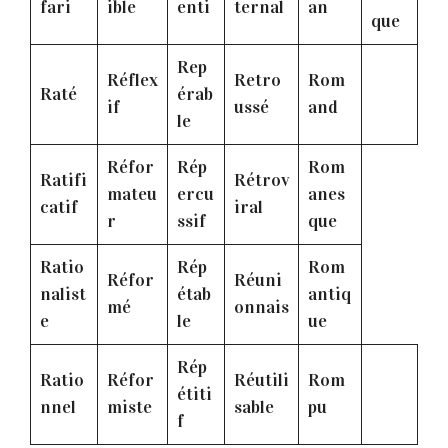
fari
ible
enti
ternal
an
que
Rep
Réflex
Retro
Rom
Raté
érab
if
ussé
and
le
Réfor
Rép
Rom
Ratifi
Rétrov
mateu
ercu
anes
catif
iral
r
ssif
que
Ratio
Rép
Rom
Réfor
Réuni
nalist
étab
antiq
mé
onnais
e
le
ue
Rép
Ratio
Réfor
Réutili
Rom
étiti
nnel
miste
sable
pu
f