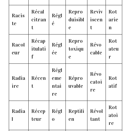
Récal
Repro
Reviv
Rot
Racis
Régl
citran
duisibl
iscen
arie
te
é
t
e
t
n
Récap
Repro
Rot
Racol
Régl
Révo
itulati
toxiqu
ateu
eur
ée
cable
f
e
r
Régl
Révo
Radia
Récen
eme
Répro
Rot
catoi
ire
t
ntai
uvable
atif
re
re
Rot
Radia
Récep
Régl
Reptili
Révol
atoi
l
teur
o
en
tant
re