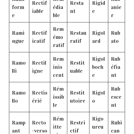
Rectif
Resta
Rigid
form
édia
anie
iable
nt
e
e
ble
r
Rem
Rami
Rectif
Restau
Rigol
Rub
émo
ngue
icatif
ratif
ard
ato
ratif
Rem
Rigol
Rub
Ramo
Rectil
Restit
inis
boch
éfia
lli
igne
uable
cent
e
nt
Rém
Rub
Ramo
Rectis
Restit
Rigol
issib
esce
llo
érié
utoire
o
le
nt
Rém
Rigo
Ramp
Recto
Restri
Rubi
itte
ureu
ant
-verso
ctif
can