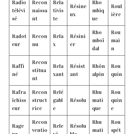
Radio
Recon
Rela
Rho
Résine
Roul
télévi
naissa
tivis
mbiq
ux
ière
sé
nt
te
ue
Rho
Rou
Radot
Recon
Rela
Résini
mboï
mai
eur
nu
x
er
dal
n
Recon
Raffi
Rela
Résist
Rhôn
Rou
stitua
né
xant
ant
alpin
quin
nt
Rafra
Recon
Relé
Rhu
Rou
îchiss
struct
gabl
Résolu
mati
quin
eur
rice
e
que
e
Recon
Rhu
Rou
Rage
Rele
Résolu
ventio
mati
spét
ur
vé
ble