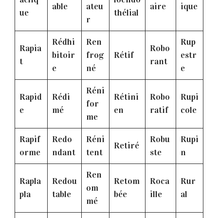
able
ateu
aire
ique
ue
thélial
r
Rédhi
Ren
Rup
Rapia
Robo
bitoir
frog
Rétif
estr
t
rant
e
né
e
Réni
Rapid
Rédi
Rétini
Robo
Rupi
for
e
mé
en
ratif
cole
me
Rapif
Redo
Réni
Robu
Rupi
Retiré
orme
ndant
tent
ste
n
Ren
Rapla
Redou
Retom
Roca
Rur
om
pla
table
bée
ille
al
mé