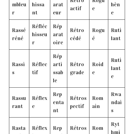
Rétro
Rogu
mbleu
hissa
arat
hèn
actif
e
r
nt
eur
e
Réfléc
Rép
Rassé
Rétro
Rogu
Ruti
hisseu
arat
réné
cédé
é
lant
r
oire
Rép
Ruti
Rassi
Réflec
arti
Rétro
Roid
lant
s
tif
ssab
grade
e
e
le
Rep
Rwa
Rassu
Réflex
Rétros
Rom
enta
ndai
rant
e
pectif
ain
nt
s
Ryt
Rasta
Réflex
Rep
Rétros
Rom
hmi