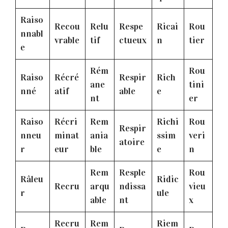
Raiso
Recou
Relu
Respe
Ricai
Rou
nnabl
vrable
tif
ctueux
n
tier
e
Rém
Rou
Raiso
Récré
Respir
Rich
ane
tini
nné
atif
able
e
nt
er
Raiso
Récri
Rem
Richi
Rou
Respir
nneu
minat
ania
ssim
veri
atoire
r
eur
ble
e
n
Rem
Resple
Rou
Râleu
Ridic
Recru
arqu
ndissa
vieu
r
ule
able
nt
x
Recru
Rem
Riem