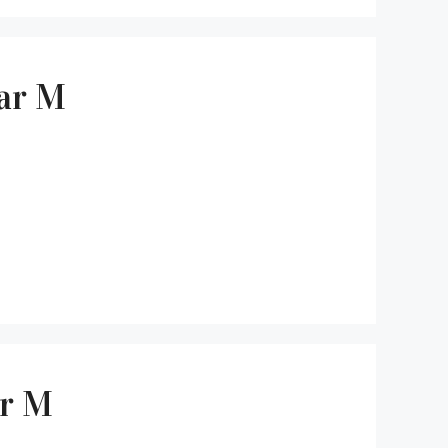
par M
ar M