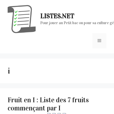
Aller
au
LISTES.NET
contenu
Pour jouer au Petit bac ou pour sa culture g
Menu
i
Fruit en I : Liste des 7 fruits
commençant par I