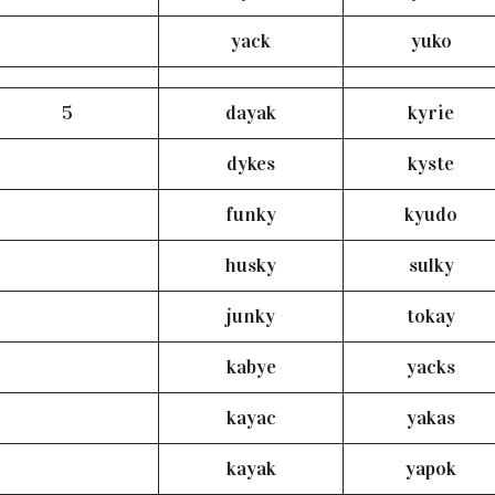
yack
yuko
5
dayak
kyrie
dykes
kyste
funky
kyudo
husky
sulky
junky
tokay
kabye
yacks
kayac
yakas
kayak
yapok