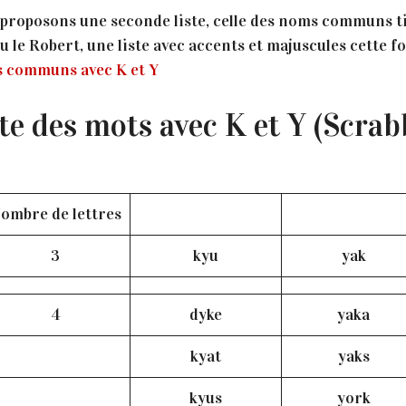
s proposons une seconde liste, celle des noms communs t
 le Robert, une liste avec accents et majuscules cette fois
s communs avec K et Y
te des mots avec K et Y (Scrab
ombre de lettres
3
kyu
yak
4
dyke
yaka
kyat
yaks
kyus
york