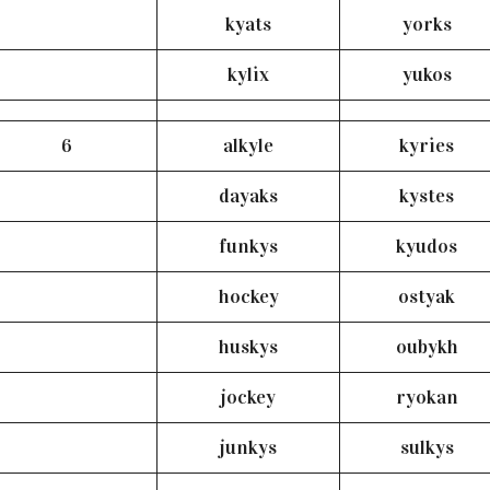
kyats
yorks
kylix
yukos
6
alkyle
kyries
dayaks
kystes
funkys
kyudos
hockey
ostyak
huskys
oubykh
jockey
ryokan
junkys
sulkys