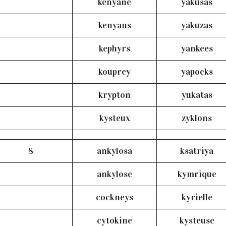
kenyane
yakusas
kenyans
yakuzas
kephyrs
yankees
kouprey
yapocks
krypton
yukatas
kysteux
zyklons
8
ankylosa
ksatriya
ankylose
kymrique
cockneys
kyrielle
cytokine
kysteuse