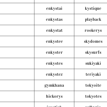
enkystai
kystique
enkystas
playback
enkystat
rookerys
enkystee
skydomes
enkyster
skysurfs
enkystes
sukiyaki
enkystez
teriyaki
gymkhana
tokyoite
hickorys
tokyotes