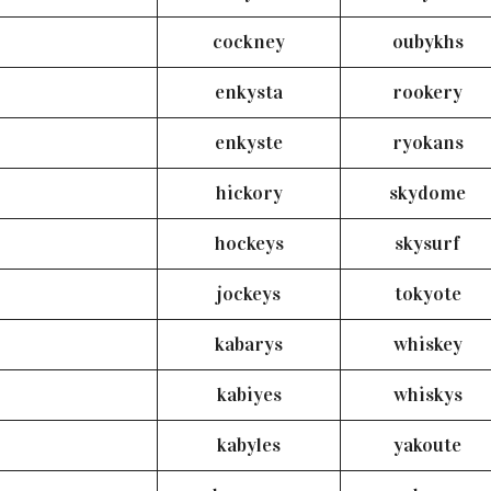
cockney
oubykhs
enkysta
rookery
enkyste
ryokans
hickory
skydome
hockeys
skysurf
jockeys
tokyote
kabarys
whiskey
kabiyes
whiskys
kabyles
yakoute