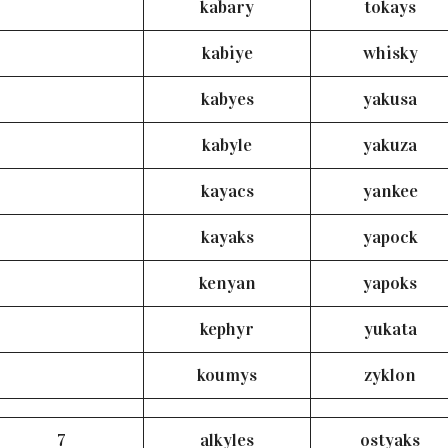
kabary
tokays
kabiye
whisky
kabyes
yakusa
kabyle
yakuza
kayacs
yankee
kayaks
yapock
kenyan
yapoks
kephyr
yukata
koumys
zyklon
7
alkyles
ostyaks