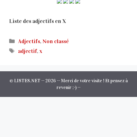
Liste des adjectifs en X
Catégories
Adjectifs
,
Non classé
Étiquettes
adjectif
,
x
© LISTES.NET -- 2026 -- Merci de votre visite ! Et pensez à
revenir ;-) --